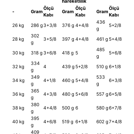
hareketlilik
Ölçü
Ölçü
Ölçü
-
Gram
Gram
Gram
Kabı
Kabı
Kabı
436
26 kg
286 g
3+3/8
376 g
4+4/8
5+2/8
g
302
28 kg
3+5/8
397 g
4+4/8
461 g
5+4/8
g
485
30 kg
318 g
3+6/8
418 g
5
5+6/8
g
334
32 kg
4
439 g
5+2/8
510 g
6+1/8
g
349
533
34 kg
4+1/8
460 g
5+4/8
6+3/8
g
g
365
36 kg
4+3/8
480 g
5+6/8
557 g
6+5/8
g
380
38 kg
4+4/8
500 g
6
580 g
6+7/8
g
395
40 kg
4+6/8
519 g
6+1/8
602 g
7+4/8
g
409