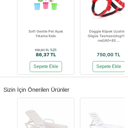
Soft Gentle Pet Ayak
Doggie Köpek Uzatma
Yıkama Kabı
Gögüs Tasması(dsgt10x
red)60*85 ...
%21
110,01 TL
86,37 TL
750,00 TL
Sepete Ekle
Sepete Ekle
Sizin İçin Önerilen Ürünler