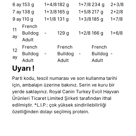
6 ay
153 g
1+4/8
182 g
1+7/8
234 g
2+3/8
7 ay
138 g
1+3/8
165 g
1+5/8
217 g
2+2/8
9 ay
110 g
1+1/8
131 g
1+3/8
185 g
1+7/8
French
11
Bulldog
-
129 g
1+2/8
166 g
1+6/8
ay
Adult
French
French
French
12
Bulldog
-
Bulldog
-
Bulldog
-
ay
Adult
Adult
Adult
Uyarı !
Parti kodu, tescil numarası ve son kullanma tarihi
için, ambalajın üzerine bakınız. Serin ve kuru bir
yerde saklayınız. Royal Canin Turkey Evcil Hayvan
Ürünleri Ticaret Limited Şirketi tarafından ithal
edilmiştir. *L.I.P.: çok yüksek sindirilebilirliği
özelliğinden dolayı seçilmiş protein.