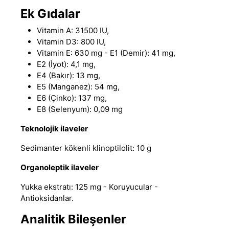
Ek Gıdalar
Vitamin A: 31500 IU,
Vitamin D3: 800 IU,
Vitamin E: 630 mg - E1 (Demir): 41 mg,
E2 (İyot): 4,1 mg,
E4 (Bakır): 13 mg,
E5 (Manganez): 54 mg,
E6 (Çinko): 137 mg,
E8 (Selenyum): 0,09 mg
Teknolojik ilaveler
Sedimanter kökenli klinoptilolit: 10 g
Organoleptik ilaveler
Yukka ekstratı: 125 mg - Koruyucular -
Antioksidanlar.
Analitik Bileşenler