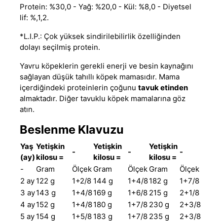
Protein: %30,0 - Yağ: %20,0 - Kül: %8,0 - Diyetsel
lif: %,1,2.
*L.I.P.: Çok yüksek sindirilebilirlik özelliğinden
dolayı seçilmiş protein.
Yavru köpeklerin gerekli enerji ve besin kaynağını
sağlayan
düşük tahıllı köpek mamasıdır
.
Mama
içerdiğindeki proteinlerin çoğunu
tavuk etinden
almaktadır. Diğer
tavuklu köpek mamalarına
göz
atın.
Beslenme Klavuzu
Yaş
Yetişkin
Yetişkin
Yetişkin
-
-
-
(ay)
kilosu =
kilosu =
kilosu =
-
Gram
Ölçek
Gram
Ölçek
Gram
Ölçek
2 ay
122 g
1+2/8
144 g
1+4/8
182 g
1+7/8
3 ay
143 g
1+4/8
169 g
1+6/8
215 g
2+1/8
4 ay
152 g
1+4/8
180 g
1+7/8
230 g
2+3/8
5 ay
154 g
1+5/8
183 g
1+7/8
235 g
2+3/8