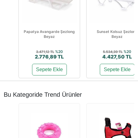
Papatya Avangarde Şezlong
Sunset Kolsuz Şezlong
Beyaz
Beyaz
%20
%20
3.471,12 TL
5.534,39 TL
2.776,89 TL
4.427,50 TL
Sepete Ekle
Sepete Ekle
Bu Kategoride Trend Ürünler