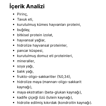
İçerik Analizi
Pirinç,
Tavuk eti,
kurutulmuş kümes hayvanları proteini,
buğday,
bitkisel protein izolat,
hayvansal yağlar,
hidrolize hayvansal proteinler,
pancar küspesi,
kurutulmuş domuz eti proteinleri,
mineraller,
soya yağı,
balık yağı,
frukto-oligo-sakkaritler (%0,34),
hidrolize maya (mannan-oligo-sakkarit
kaynağı),
maya ekstratları (beta-glukan kaynağı),
kadife çiçeği özü (lutein kaynağı),
hidrolie edilmiş kıkırdak (kondroitin kaynağı).