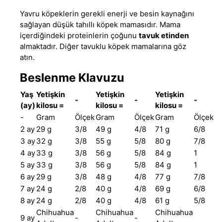
Yavru köpeklerin gerekli enerji ve besin kaynağını
sağlayan
düşük tahıllı köpek mamasıdır
. Mama
içerdiğindeki proteinlerin çoğunu
tavuk etinden
almaktadır. Diğer
tavuklu köpek mamalarına
göz
atın.
Beslenme Klavuzu
Yaş
Yetişkin
Yetişkin
Yetişkin
-
-
-
(ay)
kilosu =
kilosu =
kilosu =
-
Gram
Ölçek
Gram
Ölçek
Gram
Ölçek
2 ay
29 g
3/8
49 g
4/8
71 g
6/8
3 ay
32 g
3/8
55 g
5/8
80 g
7/8
4 ay
33 g
3/8
56 g
5/8
84 g
1
5 ay
33 g
3/8
56 g
5/8
84 g
1
6 ay
29 g
3/8
48 g
4/8
77 g
7/8
7 ay
24 g
2/8
40 g
4/8
69 g
6/8
8 ay
24 g
2/8
40 g
4/8
61 g
5/8
Chihuahua
Chihuahua
Chihuahua
9 ay
-
-