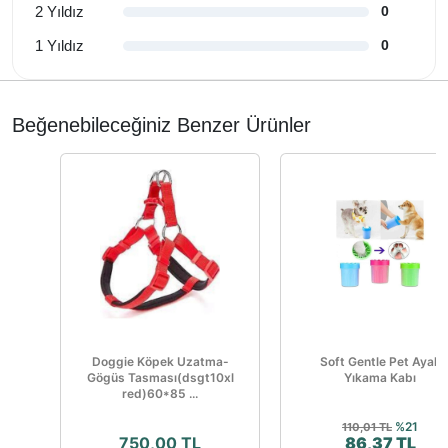
2 Yıldız
0
1 Yıldız
0
Beğenebileceğiniz Benzer Ürünler
Doggie Köpek Uzatma-
Soft Gentle Pet Ayak
Gögüs Tasması(dsgt10xl
Yıkama Kabı
red)60*85 ...
%21
110,01 TL
750,00 TL
86,37 TL