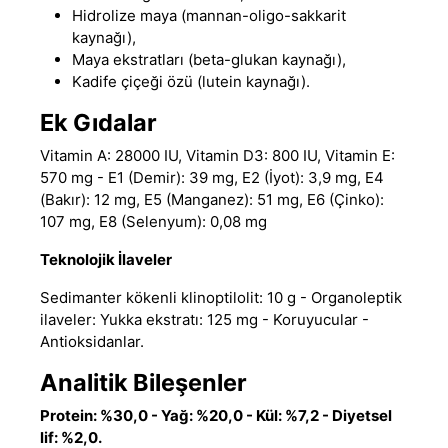
Hidrolize maya (mannan-oligo-sakkarit
kaynağı),
Maya ekstratları (beta-glukan kaynağı),
Kadife çiçeği özü (lutein kaynağı).
Ek Gıdalar
Vitamin A: 28000 IU, Vitamin D3: 800 IU, Vitamin E:
570 mg - E1 (Demir): 39 mg, E2 (İyot): 3,9 mg, E4
(Bakır): 12 mg, E5 (Manganez): 51 mg, E6 (Çinko):
107 mg, E8 (Selenyum): 0,08 mg
Teknolojik İlaveler
Sedimanter kökenli klinoptilolit: 10 g - Organoleptik
ilaveler: Yukka ekstratı: 125 mg - Koruyucular -
Antioksidanlar.
Analitik Bileşenler
Protein: %30,0 - Yağ: %20,0 - Kül: %7,2 - Diyetsel
lif: %2,0.