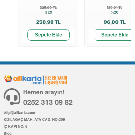
325,00 TL
120,01 TL
%20
%20
259,99 TL
96,00 TL
Sepete Ekle
Sepete Ekle
Hemen arayın!
0252 313 09 82
bilgi@allkaria.com
KIZILAĞAÇ MAH. ATA CAD. NO:209
İÇ KAPI NO: 6
Blog