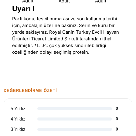
Adult
Adult
Adult
Uyarı !
Parti kodu, tescil numarası ve son kullanma tarihi
için, ambalajın üzerine bakınız. Serin ve kuru bir
yerde saklayınız. Royal Canin Turkey Evcil Hayvan
Ürünleri Ticaret Limited Şirketi tarafından ithal
edilmiştir. *L.I.P.: çok yüksek sindirilebilirliği
özelliğinden dolayı seçilmiş protein.
DEĞERLENDIRME ÖZETI
5 Yıldız
0
4 Yıldız
0
3 Yıldız
0