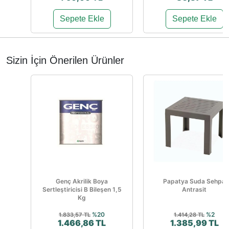
Sepete Ekle
Sepete Ekle
Sizin İçin Önerilen Ürünler
Genç Akrilik Boya
Papatya Suda Sehpa
Sertleştiricisi B Bileşen 1,5
Antrasit
Kg
%20
%2
1.833,57 TL
1.414,28 TL
1.466,86 TL
1.385,99 TL