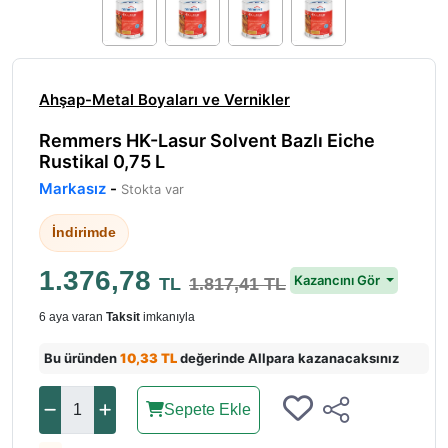
Ahşap-Metal Boyaları ve Vernikler
Remmers HK-Lasur Solvent Bazlı Eiche
Rustikal 0,75 L
Markasız
-
Stokta var
İndirimde
1.376,78
Kazancını Gör
TL
1.817,41 TL
6 aya varan
Taksit
imkanıyla
Bu üründen
10,33 TL
değerinde Allpara kazanacaksınız
Sepete Ekle