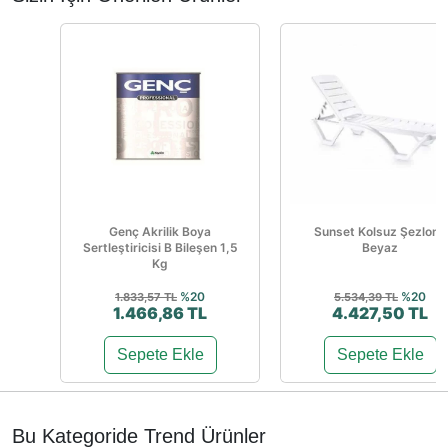
Genç Akrilik Boya
Sunset Kolsuz Şezlong
Sertleştiricisi B Bileşen 1,5
Beyaz
Kg
%20
%20
1.833,57 TL
5.534,39 TL
1.466,86 TL
4.427,50 TL
Sepete Ekle
Sepete Ekle
Bu Kategoride Trend Ürünler