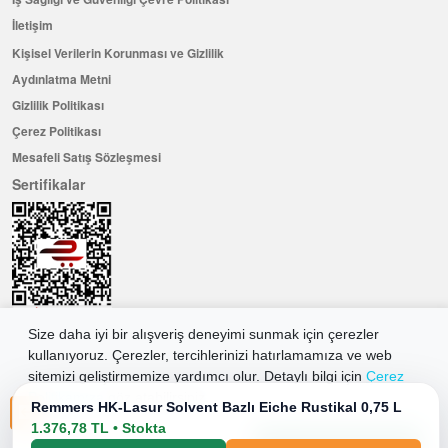
İletişim
Kişisel Verilerin Korunması ve Gizlilik
Aydınlatma Metni
Gizlilik Politikası
Çerez Politikası
Mesafeli Satış Sözleşmesi
Sertifikalar
Size daha iyi bir alışveriş deneyimi sunmak için çerezler
kullanıyoruz. Çerezler, tercihlerinizi hatırlamamıza ve web
Hemen Üye Olun ...ve 100 ₺ değerinde indirim kuponu kazanın
sitemizi geliştirmemize yardımcı olur. Detaylı bilgi için
Çerez
Üye Ol
Politikamıza
göz atabilirsiniz.
Remmers HK-Lasur Solvent Bazlı Eiche Rustikal 0,75 L
1.376,78 TL • Stokta
Tüm Çerezleri Kabul Et