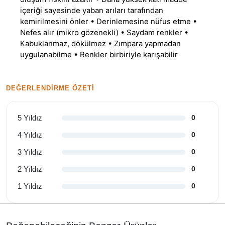
içeriği sayesinde yaban arıları tarafından
kemirilmesini önler • Derinlemesine nüfus etme •
Nefes alır (mikro gözenekli) • Saydam renkler •
Kabuklanmaz, dökülmez • Zımpara yapmadan
uygulanabilme • Renkler birbiriyle karışabilir
DEĞERLENDIRME ÖZETI
5 Yıldız
0
4 Yıldız
0
3 Yıldız
0
2 Yıldız
0
1 Yıldız
0