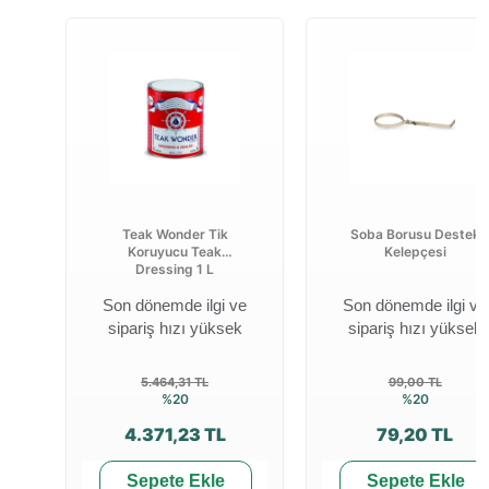
Teak Wonder Tik
Soba Borusu Destek
Koruyucu Teak
Kelepçesi
Dressing 1 L
Son dönemde ilgi ve
Son dönemde ilgi ve
sipariş hızı yüksek
sipariş hızı yüksek
5.464,31 TL
99,00 TL
%20
%20
4.371,23 TL
79,20 TL
Sepete Ekle
Sepete Ekle