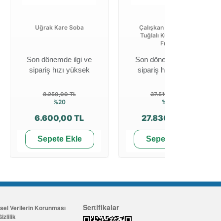
Uğrak Kare Soba
Çalışkan 214 Gurme
Tuğlalı Kuzine Soba
Fırınlı
Son dönemde ilgi ve
Son dönemde ilgi ve
sipariş hızı yüksek
sipariş hızı yüksek
8.250,00 TL
37.510,00 TL
%20
%26
6.600,00 TL
27.830,00 TL
Sepete Ekle
Sepete Ekle
Sertifikalar
isel Verilerin Korunması
izlilik