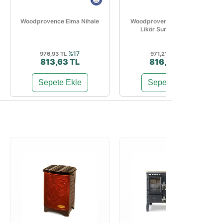
Woodprovence Elma Nihale
Woodprovence 6'lı Shot Ve
Likör Sunum Tablası
%17
%16
976,93 TL
971,21 TL
813,63 TL
816,49 TL
Sepete Ekle
Sepete Ekle