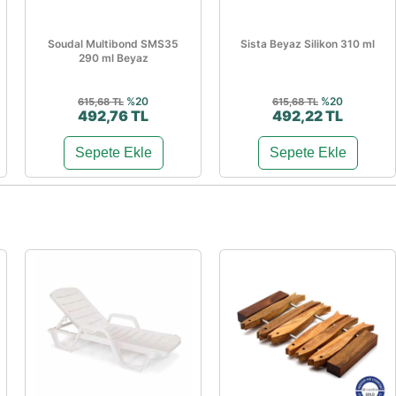
Soudal Multibond SMS35
Sista Beyaz Silikon 310 ml
290 ml Beyaz
%20
%20
615,68 TL
615,68 TL
492,76 TL
492,22 TL
Sepete Ekle
Sepete Ekle