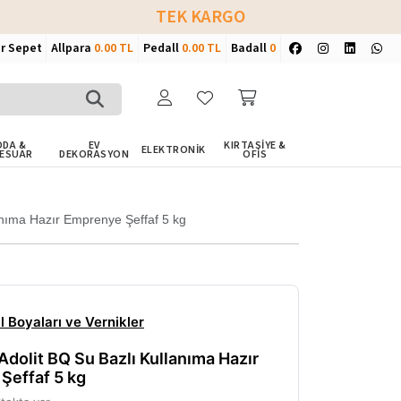
TEK KARGO
ir Sepet
Allpara
0.00 TL
Pedall
0.00 TL
Badall
0
DA &
EV
KIRTASİYE &
ELEKTRONİK
ESUAR
DEKORASYON
OFİS
nıma Hazır Emprenye Şeffaf 5 kg
 Boyaları ve Vernikler
dolit BQ Su Bazlı Kullanıma Hazır
Şeffaf 5 kg