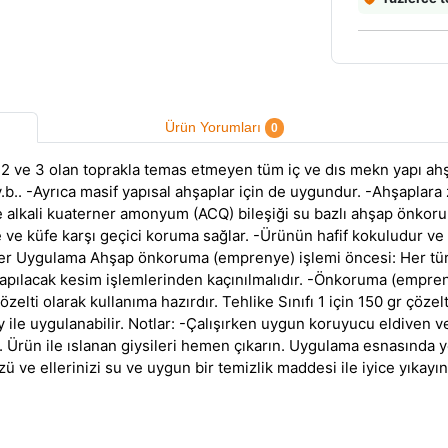
Ürün Yorumları
0
 2 ve 3 olan toprakla temas etmeyen tüm iç ve dıs mekn yapı ahşap
v.b.. -Ayrıca masif yapısal ahşaplar için de uygundur. -Ahşaplar
ve alkali kuaterner amonyum (ACQ) bileşiği su bazlı ahşap önkor
 küfe karşı geçici koruma sağlar. -Ürünün hafif kokuludur ve hızl
estler Uygulama Ahşap önkoruma (emprenye) işlemi öncesi: Her t
yapılacak kesim işlemlerinden kaçınılmalıdır. -Önkoruma (empre
elti olarak kullanıma hazırdır. Tehlike Sınıfı 1 için 150 gr çözelt
ay ile uygulanabilir. Notlar: -Çalışırken uygun koruyucu eldiven 
n. Ürün ile ıslanan giysileri hemen çıkarın. Uygulama esnasında 
ve ellerinizi su ve uygun bir temizlik maddesi ile iyice yıkayın