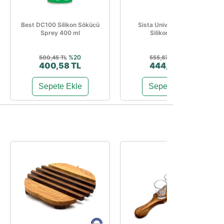
Best DC100 Silikon Sökücü
Sista Universal Şeffaf
Sprey 400 ml
Silikon 310 ml
%20
%20
500,45 TL
555,87 TL
400,58 TL
444,48 TL
Sepete Ekle
Sepete Ekle