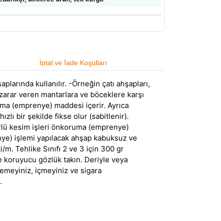
İptal ve İade Koşulları
larında kullanılır. -Örneğin çatı ahşapları,
a zarar veren mantarlara ve böceklere karşı
uma (emprenye) maddesi içerir. Ayrıca
ı bir şekilde fikse olur (sabitlenir).
ürlü kesim işleri önkoruma (emprenye)
nye) işlemi yapılacak ahşap kabuksuz ve
i/m. Tehlike Sınıfı 2 ve 3 için 300 gr
ve koruyucu gözlük takın. Deriyle veya
yemeyiniz, içmeyiniz ve sigara
.