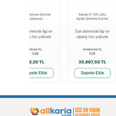
Soba Borusu Destek
Sabah S-105 Lüks
Kelepçesi
Ayaklı Şömine Kuzine
Son dönemde ilgi ve
Son dönemde ilgi ve
sipariş hızı yüksek
sipariş hızı yüksek
99,00 TL
47.850,00 TL
%20
%25
79,20 TL
35.887,50 TL
Sepete Ekle
Sepete Ekle