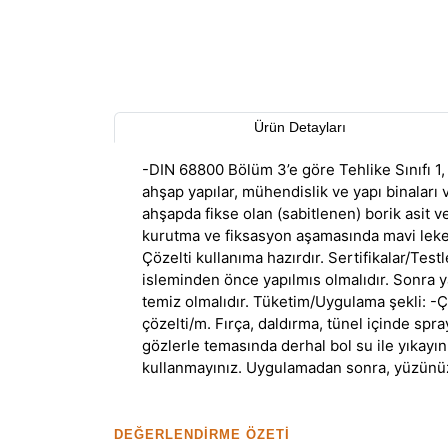
Ürün Detayları
-DIN 68800 Bölüm 3’e göre Tehlike Sınıfı 1,
ahşap yapılar, mühendislik ve yapı binaları 
ahşapda fikse olan (sabitlenen) borik asit 
kurutma ve fiksasyon aşamasında mavi leke ve
Çözelti kullanıma hazırdır. Sertifikalar/T
isleminden önce yapılmıs olmalıdır. Sonra 
temiz olmalıdır. Tüketim/Uygulama şekli: -Çöz
çözelti/m. Fırça, daldırma, tünel içinde spr
gözlerle temasında derhal bol su ile yıkayı
kullanmayınız. Uygulamadan sonra, yüzünüzü 
DEĞERLENDIRME ÖZETI