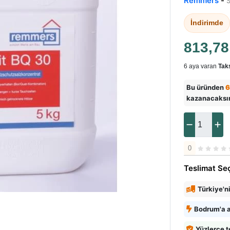
Remmers
-
S
İndirimde
813,7
6 aya varan
Taks
Bu üründen
6
kazanacaksı
0
Teslimat Se
Türkiye'n
Bodrum'a a
Yüzlerce t