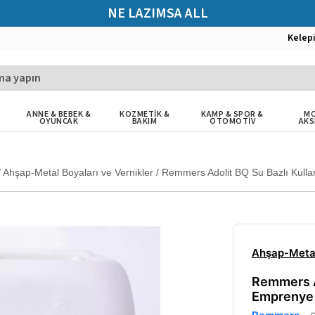
NE LAZIMSA ALL
Kelep
ANNE & BEBEK &
KOZMETİK &
KAMP & SPOR &
MO
OYUNCAK
BAKIM
OTOMOTİV
AKS
/
Ahşap-Metal Boyaları ve Vernikler
/
Remmers Adolit BQ Su Bazlı Kulla
Ahşap-Metal
Remmers A
Emprenye 