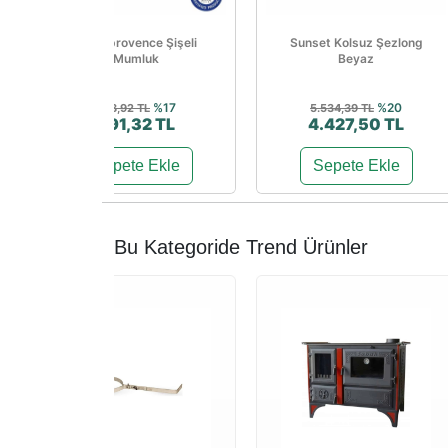
Woodprovence Şişeli
Sunset Kolsuz Şezlong
Mumluk
Beyaz
%17
%20
588,92 TL
5.534,39 TL
491,32 TL
4.427,50 TL
Sepete Ekle
Sepete Ekle
Bu Kategoride Trend Ürünler