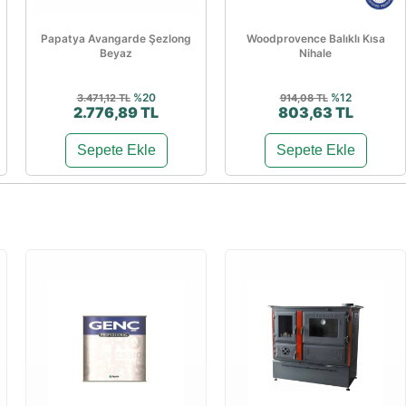
Papatya Avangarde Şezlong
Woodprovence Balıklı Kısa
Beyaz
Nihale
%20
%12
3.471,12 TL
914,08 TL
2.776,89 TL
803,63 TL
Sepete Ekle
Sepete Ekle