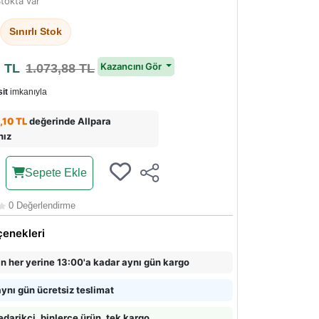
tokta var
Sınırlı Stok
8
Kazancını Gör
TL
1.073,88 TL
it
imkanıyla
,10 TL
değerinde Allpara
nız
Sepete Ekle
0 Değerlendirme
çenekleri
in her yerine 13:00'a kadar aynı gün kargo
ynı gün ücretsiz teslimat
edarikçi, binlerce ürün, tek kargo