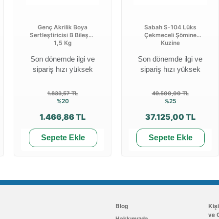
Genç Akrilik Boya
Sabah S-104 Lüks
Sertleştiricisi B Bileşen
Çekmeceli Şömine
1,5 Kg
Kuzine
Son dönemde ilgi ve
Son dönemde ilgi ve
sipariş hızı yüksek
sipariş hızı yüksek
1.833,57 TL
49.500,00 TL
%20
%25
1.466,86 TL
37.125,00 TL
Sepete Ekle
Sepete Ekle
Blog
Kiş
ve G
Hakkımızda