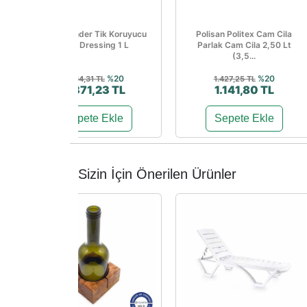
Teak Wonder Tik Koruyucu
Polisan Politex Cam Cila
Teak Dressing 1 L
Parlak Cam Cila 2,50 Lt
(3,5...
%20
%20
5.464,31 TL
1.427,25 TL
4.371,23 TL
1.141,80 TL
Sepete Ekle
Sepete Ekle
Sizin İçin Önerilen Ürünler