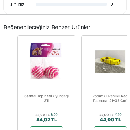
1 Yıldız
0
Beğenebileceğiniz Benzer Ürünler
Sarmal Top Kedi Oyuncağı
Vodax Güvenlikli Kedi
2'li
Tasması ''21-35 Cm''
%20
%20
55,00 TL
55,00 TL
44,02 TL
44,00 TL