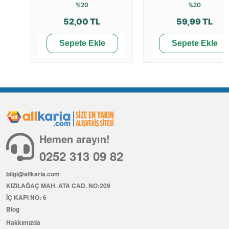
%20
%20
52,00 TL
59,99 TL
Sepete Ekle
Sepete Ekle
Hemen arayın!
0252 313 09 82
bilgi@allkaria.com
KIZILAĞAÇ MAH. ATA CAD. NO:209
İÇ KAPI NO: 6
Blog
Hakkımızda