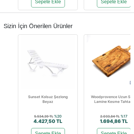
Sepete Ekle
Sepete Ekle
Sizin İçin Önerilen Ürünler
Sunset Kolsuz Şezlong
Woodprovence Uzun Sap
Beyaz
Lamine Kesme Tahtası
%20
%17
5.534,39 TL
2.033,84 TL
4.427,50 TL
1.694,86 TL
Sepete Ekle
Sepete Ekle