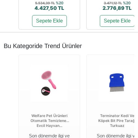
%20
%20
5.534,39 TL
3.471,12 TL
4.427,50 TL
2.776,89 TL
Sepete Ekle
Sepete Ekle
Bu Kategoride Trend Ürünler
Welfare Pet Ürünleri
Terminator Kedi Ve
Otomatik Temizlenen
Köpek Bit Pire Tarağı
Evcil Hayvan...
Turkuaz
Son dönemde ilgi ve
Son dönemde ilgi ve