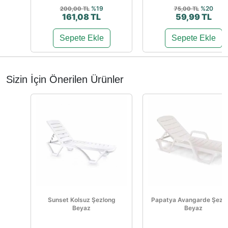
%19
%20
200,00 TL
75,00 TL
161,08 TL
59,99 TL
Sepete Ekle
Sepete Ekle
Sizin İçin Önerilen Ürünler
Sunset Kolsuz Şezlong
Papatya Avangarde Şezl
Beyaz
Beyaz