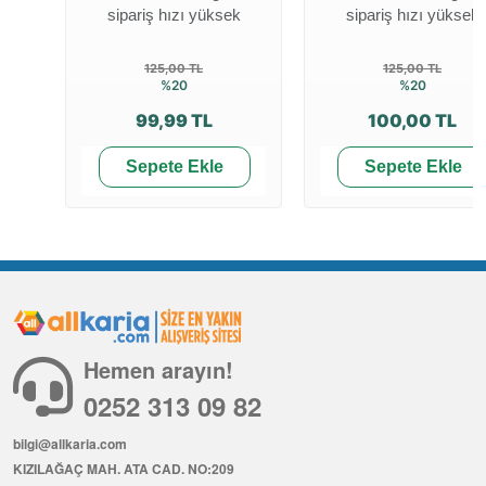
sipariş hızı yüksek
sipariş hızı yüksek
125,00 TL
125,00 TL
%20
%20
99,99 TL
100,00 TL
Sepete Ekle
Sepete Ekle
Hemen arayın!
0252 313 09 82
bilgi@allkaria.com
KIZILAĞAÇ MAH. ATA CAD. NO:209