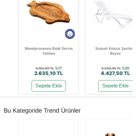
Woodprovence Balık Servis
Sunset Kolsuz Şezlong
Tahtası
Beyaz
%17
%20
3.162,69 TL
5.534,39 TL
2.635,10 TL
4.427,50 TL
Sepete Ekle
Sepete Ekle
Bu Kategoride Trend Ürünler