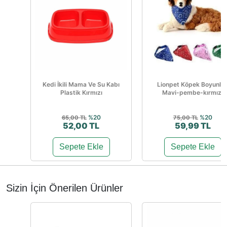
Kedi İkili Mama Ve Su Kabı
Lionpet Köpek Boyunlu
Plastik Kırmızı
Mavi-pembe-kırmızı
%20
%20
65,00 TL
75,00 TL
52,00 TL
59,99 TL
Sepete Ekle
Sepete Ekle
Sizin İçin Önerilen Ürünler