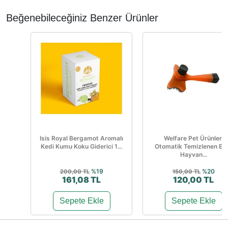
Beğenebileceğiniz Benzer Ürünler
Isis Royal Bergamot Aromalı
Welfare Pet Ürünleri
Kedi Kumu Koku Giderici 1...
Otomatik Temizlenen Evc
Hayvan...
%19
%20
200,00 TL
150,00 TL
161,08 TL
120,00 TL
Sepete Ekle
Sepete Ekle