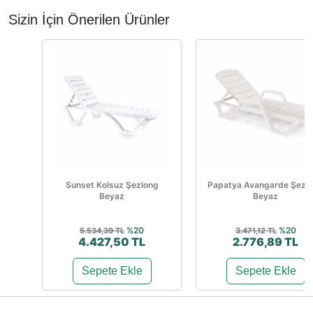
Sizin İçin Önerilen Ürünler
Sunset Kolsuz Şezlong
Papatya Avangarde Şezl
Beyaz
Beyaz
%20
%20
5.534,39 TL
3.471,12 TL
4.427,50 TL
2.776,89 TL
Sepete Ekle
Sepete Ekle