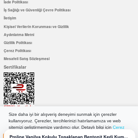
İade Politikası
İş Sağlığı ve Güvenliği Çevre Politikası
İletişim
Kişisel Verilerin Korunması ve Gizlilik
Aydınlatma Metni
Gizlilik Politikası
Çerez Politikası
Mesafeli Satış Sözleşmesi
Sertifikalar
Size daha iyi bir alışveriş deneyimi sunmak için çerezler
Hemen Üye Olun ...ve 100 ₺ değerinde indirim kuponu kazanın
kullanıyoruz. Çerezler, tercihlerinizi hatırlamamıza ve web
sitemizi geliştirmemize yardımcı olur. Detaylı bilgi için
Çerez
Üye Ol
Politikamıza
göz atabilirsiniz.
Proline Vanilya Kokulu Topaklanan Bentonit Kedi Kumu İnce 10 Lt