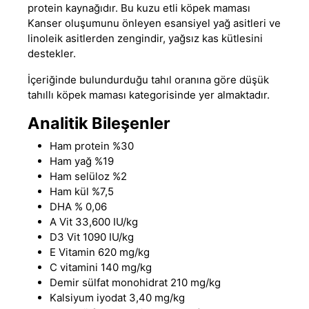
protein kaynağıdır. Bu
kuzu etli köpek maması
Kanser oluşumunu önleyen esansiyel yağ asitleri ve
linoleik asitlerden zengindir, yağsız kas kütlesini
destekler.
İçeriğinde bulundurduğu tahıl oranına göre
düşük
tahıllı köpek maması
kategorisinde yer almaktadır.
Analitik Bileşenler
Ham protein %30
Ham yağ %19
Ham selüloz %2
Ham kül %7,5
DHA % 0,06
A Vit 33,600 IU/kg
D3 Vit 1090 IU/kg
E Vitamin 620 mg/kg
C vitamini 140 mg/kg
Demir sülfat monohidrat 210 mg/kg
Kalsiyum iyodat 3,40 mg/kg