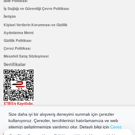
İade Politikası
İş Sağlığı ve Güvenliği Çevre Politikası
İletişim
Kişisel Verilerin Korunması ve Gizlilik
Aydınlatma Metni
Gizlilik Politikası
Çerez Politikası
Mesafeli Satış Sözleşmesi
Sertifikalar
Size daha iyi bir alışveriş deneyimi sunmak için çerezler
Hemen Üye Olun ...ve 100 ₺ değerinde indirim kuponu kazanın
kullanıyoruz. Çerezler, tercihlerinizi hatırlamamıza ve web
Üye Ol
sitemizi geliştirmemize yardımcı olur. Detaylı bilgi için
Çerez
Politikamıza
göz atabilirsiniz.