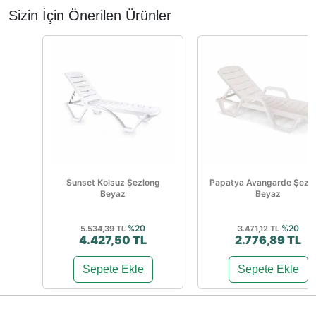
Sizin İçin Önerilen Ürünler
Sunset Kolsuz Şezlong
Papatya Avangarde Şezl
Beyaz
Beyaz
%20
%20
5.534,39 TL
3.471,12 TL
4.427,50 TL
2.776,89 TL
Sepete Ekle
Sepete Ekle