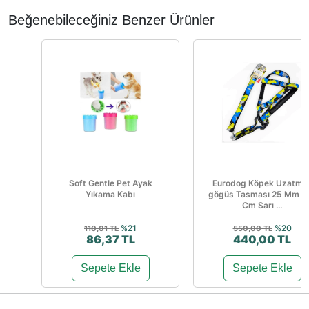
Beğenebileceğiniz Benzer Ürünler
Soft Gentle Pet Ayak
Eurodog Köpek Uzatma
Yıkama Kabı
gögüs Tasması 25 Mm 1
Cm Sarı ...
%21
%20
110,01 TL
550,00 TL
86,37 TL
440,00 TL
Sepete Ekle
Sepete Ekle