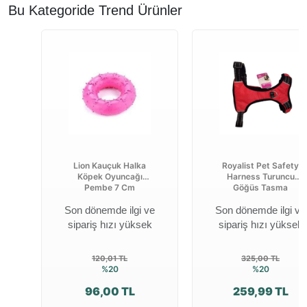
Bu Kategoride Trend Ürünler
Lion Kauçuk Halka
Royalist Pet Safety
Köpek Oyuncağı
Harness Turuncu
Pembe 7 Cm
Göğüs Tasma
Son dönemde ilgi ve
Son dönemde ilgi ve
sipariş hızı yüksek
sipariş hızı yüksek
120,01 TL
325,00 TL
%20
%20
96,00 TL
259,99 TL