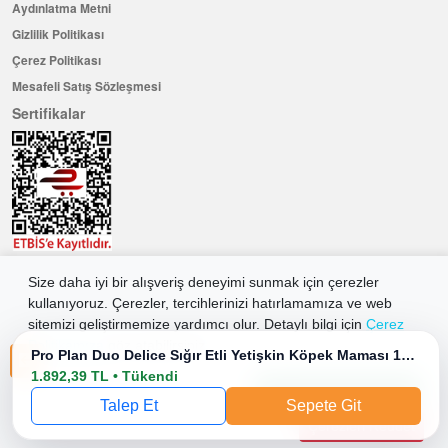
Aydınlatma Metni
Gizlilik Politikası
Çerez Politikası
Mesafeli Satış Sözleşmesi
Sertifikalar
Size daha iyi bir alışveriş deneyimi sunmak için çerezler
Hemen Üye Olun ...ve 100 ₺ değerinde indirim kuponu kazanın
kullanıyoruz. Çerezler, tercihlerinizi hatırlamamıza ve web
Üye Ol
sitemizi geliştirmemize yardımcı olur. Detaylı bilgi için
Çerez
Politikamıza
göz atabilirsiniz.
Pro Plan Duo Delice Sığır Etli Yetişkin Köpek Maması 10 Kg
1.892,39 TL • Tükendi
2026 Allkaria Elektronik Tic. A.Ş. Her Hakkı Saklıdır.
Tüm Çerezleri Kabul Et
Talep Et
Sepete Git
Çerezleri Reddet