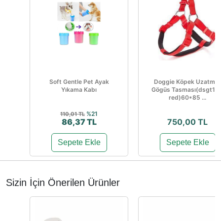
Soft Gentle Pet Ayak
Doggie Köpek Uzatma
Yıkama Kabı
Gögüs Tasması(dsgt10x
red)60*85 ...
%21
110,01 TL
86,37 TL
750,00 TL
Sepete Ekle
Sepete Ekle
Sizin İçin Önerilen Ürünler