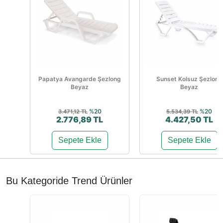
Papatya Avangarde Şezlong
Sunset Kolsuz Şezlong
Beyaz
Beyaz
%20
%20
3.471,12 TL
5.534,39 TL
2.776,89 TL
4.427,50 TL
Sepete Ekle
Sepete Ekle
Bu Kategoride Trend Ürünler