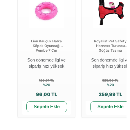
Lion Kauçuk Halka
Royalist Pet Safety
Köpek Oyuncağı
Harness Turuncu
Pembe 7 Cm
Göğüs Tasma
Son dönemde ilgi ve
Son dönemde ilgi ve
sipariş hızı yüksek
sipariş hızı yüksek
120,01 TL
325,00 TL
%20
%20
96,00 TL
259,99 TL
Sepete Ekle
Sepete Ekle