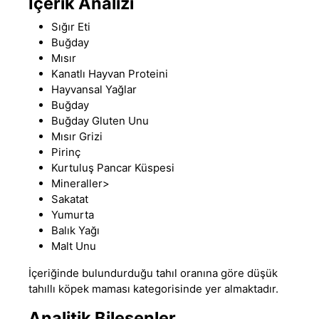
İçerik Analizi
Sığır Eti
Buğday
Mısır
Kanatlı Hayvan Proteini
Hayvansal Yağlar
Buğday
Buğday Gluten Unu
Mısır Grizi
Pirinç
Kurtuluş Pancar Küspesi
Mineraller>
Sakatat
Yumurta
Balık Yağı
Malt Unu
İçeriğinde bulundurduğu tahıl oranına göre
düşük
tahıllı köpek maması
kategorisinde yer almaktadır.
Analitik Bileşenler