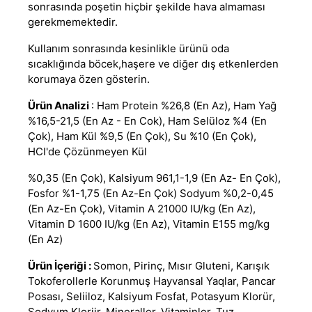
sonrasında poşetin hiçbir şekilde hava almaması
gerekmemektedir.
Kullanım sonrasında kesinlikle ürünü oda
sıcaklığında böcek,haşere ve diğer dış etkenlerden
korumaya özen gösterin.
Ürün Analizi
: Ham Protein %26,8 (En Az), Ham Yağ
%16,5-21,5 (En Az - En Cok), Ham Selüloz %4 (En
Çok), Ham Kül %9,5 (En Çok), Su %10 (En Çok),
HCI'de Çözünmeyen Kül
%0,35 (En Çok), Kalsiyum 961,1-1,9 (En Az- En Çok),
Fosfor %1-1,75 (En Az-En Çok) Sodyum %0,2-0,45
(En Az-En Çok), Vitamin A 21000 IU/kg (En Az),
Vitamin D 1600 IU/kg (En Az), Vitamin E155 mg/kg
(En Az)
Ürün İçeriği :
Somon, Pirinç, Mısır Gluteni, Karışık
Tokoferollerle Korunmuş Hayvansal Yaqlar, Pancar
Posası, Seliiloz, Kalsiyum Fosfat, Potasyum Klorür,
Sodyum Kloriir, Mineraller, Vitaminler, Tuz.