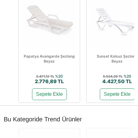
Papatya Avangarde Şezlong
Sunset Kolsuz Şezlong
Beyaz
Beyaz
%20
%20
3.471,12 TL
5.534,39 TL
2.776,89 TL
4.427,50 TL
Sepete Ekle
Sepete Ekle
Bu Kategoride Trend Ürünler