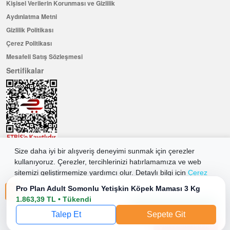
Kişisel Verilerin Korunması ve Gizlilik
Aydınlatma Metni
Gizlilik Politikası
Çerez Politikası
Mesafeli Satış Sözleşmesi
Sertifikalar
Size daha iyi bir alışveriş deneyimi sunmak için çerezler
Hemen Üye Olun ...ve 100 ₺ değerinde indirim kuponu kazanın
kullanıyoruz. Çerezler, tercihlerinizi hatırlamamıza ve web
Üye Ol
sitemizi geliştirmemize yardımcı olur. Detaylı bilgi için
Çerez
Politikamıza
göz atabilirsiniz.
Pro Plan Adult Somonlu Yetişkin Köpek Maması 3 Kg
1.863,39 TL • Tükendi
Tüm Çerezleri Kabul Et
2026 Allkaria Elektronik Tic. A.Ş. Her Hakkı Saklıdır.
Talep Et
Sepete Git
Çerezleri Reddet