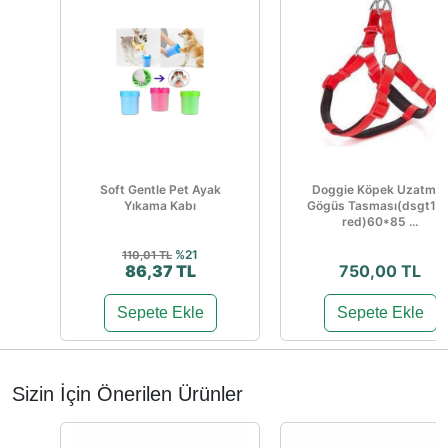
Soft Gentle Pet Ayak
Doggie Köpek Uzatma
Yıkama Kabı
Gögüs Tasması(dsgt10x
red)60*85 ...
%21
110,01 TL
86,37 TL
750,00 TL
Sepete Ekle
Sepete Ekle
Sizin İçin Önerilen Ürünler