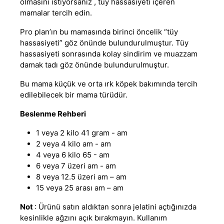
olmasını istiyorsanız , tüy hassasiyeti içeren
mamalar tercih edin.
Pro plan’ın bu mamasında birinci öncelik “tüy
hassasiyeti” göz önünde bulundurulmuştur. Tüy
hassasiyeti sonrasında kolay sindirim ve muazzam
damak tadı göz önünde bulundurulmuştur.
Bu mama küçük ve orta ırk köpek bakımında tercih
edilebilecek bir mama türüdür.
Beslenme Rehberi
1 veya 2 kilo 41 gram - am
2 veya 4 kilo am - am
4 veya 6 kilo 65 - am
6 veya 7 üzeri am - am
8 veya 12.5 üzeri am – am
15 veya 25 arası am – am
Not
: Ürünü satın aldıktan sonra jelatini açtığınızda
kesinlikle ağzını açık bırakmayın. Kullanım