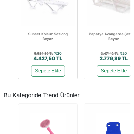
Sunset Kolsuz Şezlong
Papatya Avangarde Şezl
Beyaz
Beyaz
%20
%20
5.534,39 TL
3.471,12 TL
4.427,50 TL
2.776,89 TL
Sepete Ekle
Sepete Ekle
Bu Kategoride Trend Ürünler