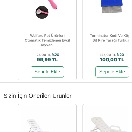
Welfare Pet Ürünleri
Terminator Kedi Ve Köp
Otomatik Temizlenen Evcil
Bit Pire Tarağı Turkuaz
Hayvan...
%20
%20
125,00 TL
125,00 TL
99,99 TL
100,00 TL
Sepete Ekle
Sepete Ekle
Sizin İçin Önerilen Ürünler