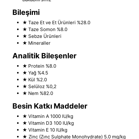
Bileşimi
★
Taze Et ve Et Ürünleri %28.0
★
Taze Somon %8.0
★
Sebze Ürünleri
★
Mineraller
Analitik Bileşenler
★
Protein %8.0
★
Yağ %4.5
★
Kül %2.0
★
Selüloz %0,2
★
Nem %82
.
0
Besin Katkı Maddeler
★
Vitamin A 1000 IU/kg
★
Vitamin D3 100 IU/kg
★
Vitamin E 10 IU/kg
★
Zinc (Zınc Sulphate Monohydrate) 5.0 mg/kg