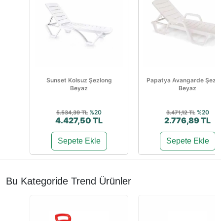
Sunset Kolsuz Şezlong
Papatya Avangarde Şezl
Beyaz
Beyaz
%20
%20
5.534,39 TL
3.471,12 TL
4.427,50 TL
2.776,89 TL
Sepete Ekle
Sepete Ekle
Bu Kategoride Trend Ürünler