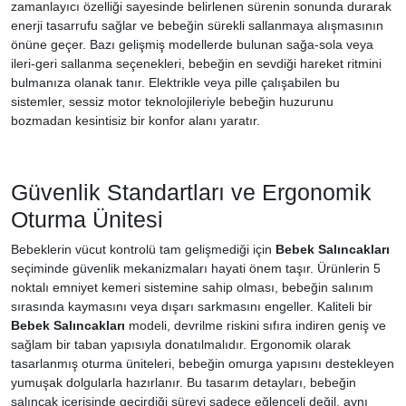
zamanlayıcı özelliği sayesinde belirlenen sürenin sonunda durarak
enerji tasarrufu sağlar ve bebeğin sürekli sallanmaya alışmasının
önüne geçer. Bazı gelişmiş modellerde bulunan sağa-sola veya
ileri-geri sallanma seçenekleri, bebeğin en sevdiği hareket ritmini
bulmanıza olanak tanır. Elektrikle veya pille çalışabilen bu
sistemler, sessiz motor teknolojileriyle bebeğin huzurunu
bozmadan kesintisiz bir konfor alanı yaratır.
Güvenlik Standartları ve Ergonomik
Oturma Ünitesi
Bebeklerin vücut kontrolü tam gelişmediği için
Bebek Salıncakları
seçiminde güvenlik mekanizmaları hayati önem taşır. Ürünlerin 5
noktalı emniyet kemeri sistemine sahip olması, bebeğin salınım
sırasında kaymasını veya dışarı sarkmasını engeller. Kaliteli bir
Bebek Salıncakları
modeli, devrilme riskini sıfıra indiren geniş ve
sağlam bir taban yapısıyla donatılmalıdır. Ergonomik olarak
tasarlanmış oturma üniteleri, bebeğin omurga yapısını destekleyen
yumuşak dolgularla hazırlanır. Bu tasarım detayları, bebeğin
salıncak içerisinde geçirdiği süreyi sadece eğlenceli değil, aynı