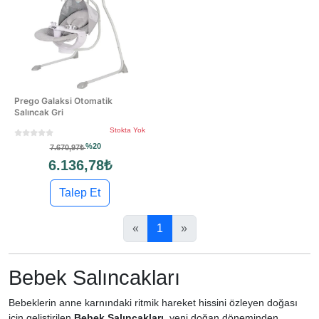
Prego Galaksi Otomatik
Salıncak Gri
Stokta Yok
%20
7.670,97₺
6.136,78₺
Talep Et
«
1
»
Bebek Salıncakları
Bebeklerin anne karnındaki ritmik hareket hissini özleyen doğası
için geliştirilen
Bebek Salıncakları
, yeni doğan döneminden