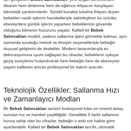
itibaren hem dinlenme hem de eğlence ihtiyacını karşılayan
teknolojik yardımcılardır. Sürekli kucakta tutulma ihtiyacı duyan
bebekleri nazik salınım hareketleriyle sakinleştiren bu ürünler,
ebeveynlere günlük işlerini yaparken bebeklerinin güvende
olduğunu bilmenin huzurunu yaşatır. Kaliteli bir
Bebek
Salıncakları
modeli, sadece sallanma işlevi görmekle kalmaz, aynı
zamanda sunduğu melodi ve titreşim seçenekleriyle bebeğin
duyusal gelişimini de destekler. Modern tasarımlarıyla ev
dekorasyonuna uyum sağlayan bu cihazlar, bebeklerin uykuya
geçiş süreçlerini hızlandırarak hem bebeğin hem de ebeveynin
yaşam kalitesini artıran profesyonel bir bakım aracıdır.
Teknolojik Özellikler: Sallanma Hızı
ve Zamanlayıcı Modları
Bir
Bebek Salıncakları
serisini fonksiyonel kılan en önemli detay,
sunulan hız ve hareket çeşitliliğidir. Genellikle 5 farklı sallanma
hızına sahip olan bu cihazlar, bebeğin o anki ruh haline göre
ayarlanabilir. Kaliteli bir
Bebek Salıncakları
tercihi, otomatik