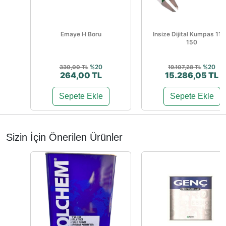
Emaye H Boru
Insize Dijital Kumpas 111
150
%20
%20
330,00 TL
19.107,28 TL
264,00 TL
15.286,05 TL
Sepete Ekle
Sepete Ekle
Sizin İçin Önerilen Ürünler