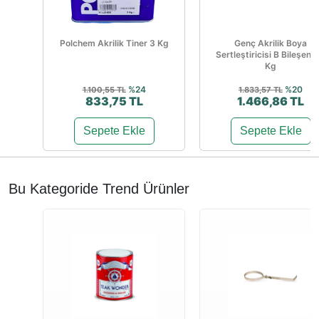
Polchem Akrilik Tiner 3 Kg
Genç Akrilik Boya
Sertleştiricisi B Bileşen 1
Kg
%24
%20
1.100,55 TL
1.833,57 TL
833,75 TL
1.466,86 TL
Sepete Ekle
Sepete Ekle
Bu Kategoride Trend Ürünler