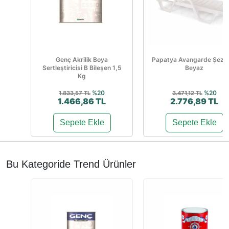
Genç Akrilik Boya
Papatya Avangarde Şezl
Sertleştiricisi B Bileşen 1,5
Beyaz
Kg
%20
%20
1.833,57 TL
3.471,12 TL
1.466,86 TL
2.776,89 TL
Sepete Ekle
Sepete Ekle
Bu Kategoride Trend Ürünler