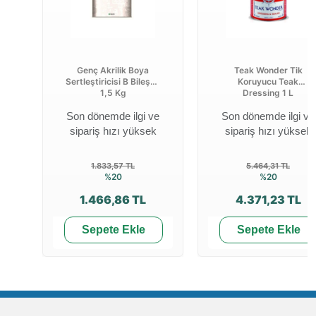
Genç Akrilik Boya
Teak Wonder Tik
Sertleştiricisi B Bileşen
Koruyucu Teak
1,5 Kg
Dressing 1 L
Son dönemde ilgi ve
Son dönemde ilgi ve
sipariş hızı yüksek
sipariş hızı yüksek
1.833,57 TL
5.464,31 TL
%20
%20
1.466,86 TL
4.371,23 TL
Sepete Ekle
Sepete Ekle