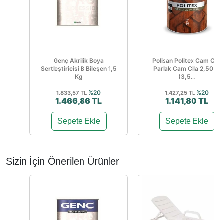
Genç Akrilik Boya
Polisan Politex Cam Cil
Sertleştiricisi B Bileşen 1,5
Parlak Cam Cila 2,50 L
Kg
(3,5...
%20
%20
1.833,57 TL
1.427,25 TL
1.466,86 TL
1.141,80 TL
Sepete Ekle
Sepete Ekle
Sizin İçin Önerilen Ürünler