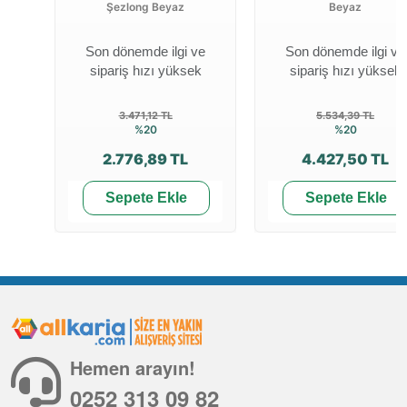
Şezlong Beyaz
Beyaz
Son dönemde ilgi ve
Son dönemde ilgi ve
sipariş hızı yüksek
sipariş hızı yüksek
3.471,12 TL
5.534,39 TL
%20
%20
2.776,89 TL
4.427,50 TL
Sepete Ekle
Sepete Ekle
Hemen arayın!
0252 313 09 82