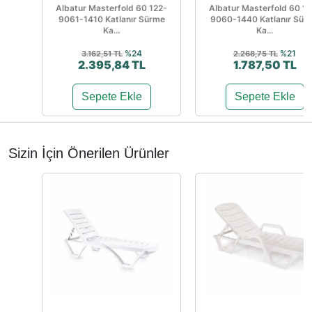
Albatur Masterfold 60 122-
Albatur Masterfold 60 12
9061-1410 Katlanır Sürme
9060-1440 Katlanır Sür
Ka...
Ka...
%24
%21
3.162,51 TL
2.268,75 TL
2.395,84 TL
1.787,50 TL
Sepete Ekle
Sepete Ekle
Sizin İçin Önerilen Ürünler