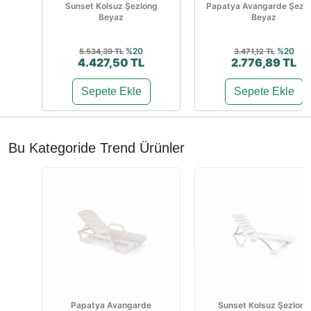
Sunset Kolsuz Şezlong
Papatya Avangarde Şezl
Beyaz
Beyaz
%20
%20
5.534,39 TL
3.471,12 TL
4.427,50 TL
2.776,89 TL
Sepete Ekle
Sepete Ekle
Bu Kategoride Trend Ürünler
Papatya Avangarde
Sunset Kolsuz Şezlong