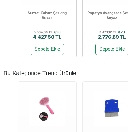
Sunset Kolsuz Şezlong
Papatya Avangarde Şezl
Beyaz
Beyaz
%20
%20
5.534,39 TL
3.471,12 TL
4.427,50 TL
2.776,89 TL
Sepete Ekle
Sepete Ekle
Bu Kategoride Trend Ürünler