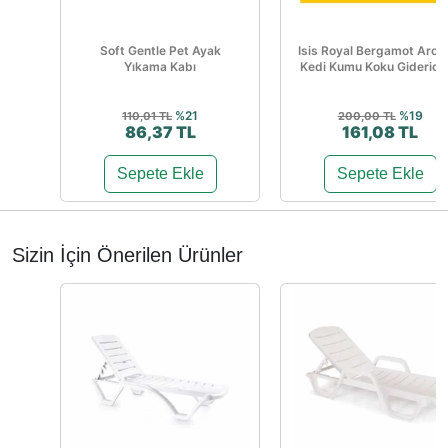
Soft Gentle Pet Ayak
Isis Royal Bergamot Arom
Yıkama Kabı
Kedi Kumu Koku Giderici 1
%21
%19
110,01 TL
200,00 TL
86,37 TL
161,08 TL
Sepete Ekle
Sepete Ekle
Sizin İçin Önerilen Ürünler