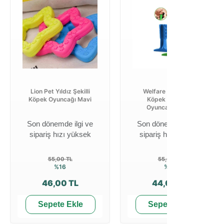
Lion Pet Yıldız Şekilli
Welfare Diş Fırçası
Köpek Oyuncağı Mavi
Köpek Çiğneme
Oyuncağı 15 Cm
Son dönemde ilgi ve
Son dönemde ilgi ve
sipariş hızı yüksek
sipariş hızı yüksek
55,00 TL
55,00 TL
%16
%20
46,00 TL
44,00 TL
Sepete Ekle
Sepete Ekle