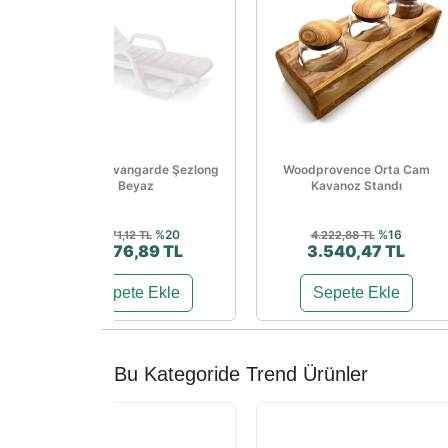
Papatya Avangarde Şezlong
Woodprovence Orta Cam
Beyaz
Kavanoz Standı
%20
%16
3.471,12 TL
4.222,88 TL
2.776,89 TL
3.540,47 TL
Sepete Ekle
Sepete Ekle
Bu Kategoride Trend Ürünler