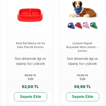
Kedi İkili Mama Ve Su
Lionpet Köpek
Kabı Plastik Kırmızı
Boyunluk Mavi-pembe-
kırmızı
Son dönemde ilgi ve
Son dönemde ilgi ve
sipariş hızı yüksek
sipariş hızı yüksek
65,00 TL
75,00 TL
%20
%20
52,00 TL
59,99 TL
Sepete Ekle
Sepete Ekle