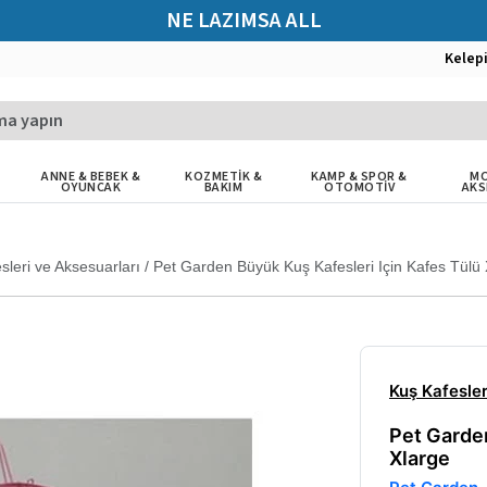
NE LAZIMSA ALL
Kelep
ANNE & BEBEK &
KOZMETİK &
KAMP & SPOR &
MO
OYUNCAK
BAKIM
OTOMOTİV
AKS
sleri ve Aksesuarları
/
Pet Garden Büyük Kuş Kafesleri Için Kafes Tülü 
Kuş Kafesler
Pet Garden
Xlarge