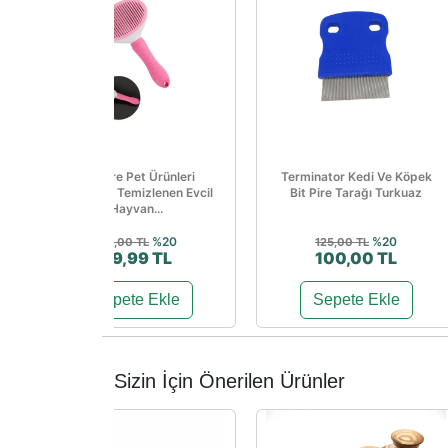
Welfare Pet Ürünleri
Terminator Kedi Ve Köpek
Otomatik Temizlenen Evcil
Bit Pire Tarağı Turkuaz
Hayvan...
%20
%20
125,00 TL
125,00 TL
99,99 TL
100,00 TL
Sepete Ekle
Sepete Ekle
Sizin İçin Önerilen Ürünler