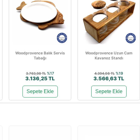
Woodprovence Balık Servis
Woodprovence Uzun Cam
Tabağı
Kavanoz Standı
%17
%19
3.763,98 TL
4.394,08 TL
3.136,25 TL
3.566,63 TL
Sepete Ekle
Sepete Ekle