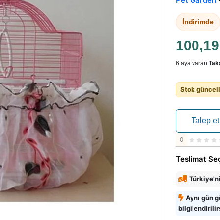
Pet Garden
İndirimde
100,1
6 aya varan
Taks
Stok güncell
Talep et
0
Teslimat Se
Türkiye'n
Aynı gün g
bilgilendirilir