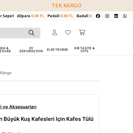
TEK KARGO
ir Sepet
Allpara
0.00 TL
Pedall
0.00 TL
Badall
0
DA &
EV
KIRTASİYE &
ELEKTRONİK
ESUAR
DEKORASYON
OFİS
Xlarge
i ve Aksesuarları
 Büyük Kuş Kafesleri Için Kafes Tülü