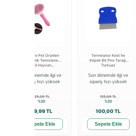
Welfare Pet Ürünleri
Terminator Kedi Ve
Otomatik Temizlenen
Köpek Bit Pire Tarağı
Evcil Hayvan...
Turkuaz
Son dönemde ilgi ve
Son dönemde ilgi ve
sipariş hızı yüksek
sipariş hızı yüksek
125,00 TL
125,00 TL
%20
%20
99,99 TL
100,00 TL
Sepete Ekle
Sepete Ekle