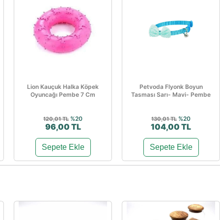
Lion Kauçuk Halka Köpek
Petvoda Flyonk Boyun
Oyuncağı Pembe 7 Cm
Tasması Sarı- Mavi- Pembe
%20
%20
120,01 TL
130,01 TL
96,00 TL
104,00 TL
Sepete Ekle
Sepete Ekle