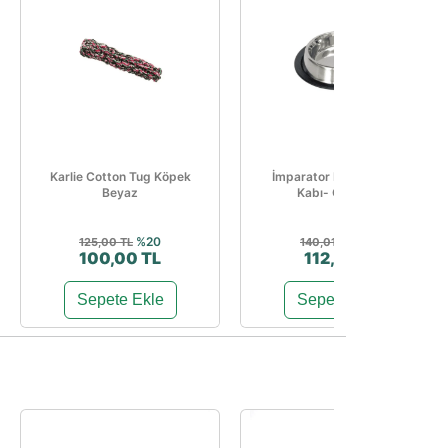
Karlie Cotton Tug Köpek
İmparator Köpek Mama
Beyaz
Kabı- Orta Boy
%20
%20
125,00 TL
140,01 TL
100,00 TL
112,01 TL
Sepete Ekle
Sepete Ekle