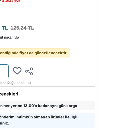
-
Stokta yok
9
TL
125,24 TL
it
imkanıyla
endiğinde fiyat da güncellenecektir.
0 Değerlendirme
çenekleri
in her yerine 13:00'a kadar aynı gün kargo
önderimi mümkün olmayan ürünler ile ilgili
siniz.