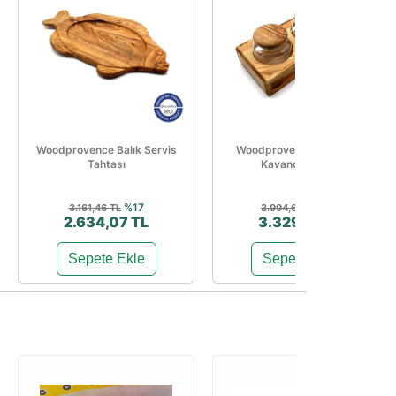
Woodprovence Balık Servis
Woodprovence Kısa Cam
Tahtası
Kavanoz Standı
%17
%17
3.161,46 TL
3.994,62 TL
2.634,07 TL
3.329,33 TL
Sepete Ekle
Sepete Ekle