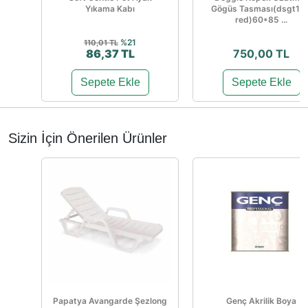
Yıkama Kabı
Gögüs Tasması(dsgt10x
red)60*85 ...
%21
110,01 TL
86,37 TL
750,00 TL
Sepete Ekle
Sepete Ekle
Sizin İçin Önerilen Ürünler
Papatya Avangarde Şezlong
Genç Akrilik Boya