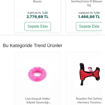
Beyaz
Sertleştiricisi B Bileşen 1
Kg
%20
%20
3.471,12 TL
1.833,57 TL
2.776,89 TL
1.466,86 TL
Sepete Ekle
Sepete Ekle
Bu Kategoride Trend Ürünler
Lion Kauçuk Halka
Royalist Pet Safety
Köpek Oyuncağı
Harness Turuncu