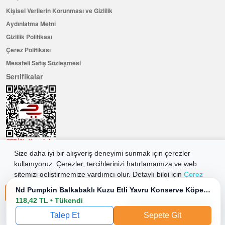
Kişisel Verilerin Korunması ve Gizlilik
Aydınlatma Metni
Gizlilik Politikası
Çerez Politikası
Mesafeli Satış Sözleşmesi
Sertifikalar
Size daha iyi bir alışveriş deneyimi sunmak için çerezler
kullanıyoruz. Çerezler, tercihlerinizi hatırlamamıza ve web
Hemen Üye Olun ...ve 100 ₺ değerinde indirim kuponu kazanın
sitemizi geliştirmemize yardımcı olur. Detaylı bilgi için
Çerez
Üye Ol
Politikamıza
göz atabilirsiniz.
Nd Pumpkin Balkabaklı Kuzu Etli Yavru Konserve Köpek Maması 140 Gr
118,42 TL • Tükendi
Tüm Çerezleri Kabul Et
2026 Allkaria Elektronik Tic. A.Ş. Her Hakkı Saklıdır.
Talep Et
Sepete Git