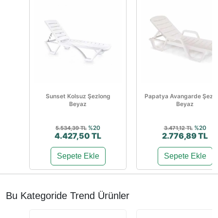
Sunset Kolsuz Şezlong
Papatya Avangarde Şezl
Beyaz
Beyaz
%20
%20
5.534,39 TL
3.471,12 TL
4.427,50 TL
2.776,89 TL
Sepete Ekle
Sepete Ekle
Bu Kategoride Trend Ürünler