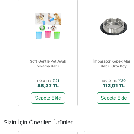
Soft Gentle Pet Ayak
İmparator Köpek Mam
Yıkama Kabı
Kabı- Orta Boy
%21
%20
110,01 TL
140,01 TL
86,37 TL
112,01 TL
Sepete Ekle
Sepete Ekle
Sizin İçin Önerilen Ürünler