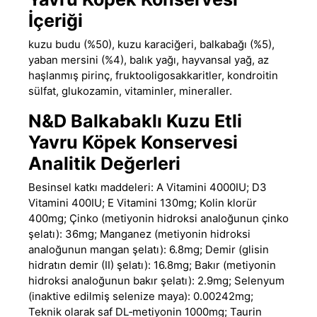
İçeriği
kuzu budu (%50), kuzu karaciğeri, balkabağı (%5),
yaban mersini (%4), balık yağı, hayvansal yağ, az
haşlanmış pirinç, fruktooligosakkaritler, kondroitin
sülfat, glukozamin, vitaminler, mineraller.
N&D Balkabaklı Kuzu Etli
Yavru Köpek Konservesi
Analitik Değerleri
Besinsel katkı maddeleri: A Vitamini 4000IU; D3
Vitamini 400IU; E Vitamini 130mg; Kolin klorür
400mg; Çinko (metiyonin hidroksi analoğunun çinko
şelatı): 36mg; Manganez (metiyonin hidroksi
analoğunun mangan şelatı): 6.8mg; Demir (glisin
hidratın demir (II) şelatı): 16.8mg; Bakır (metiyonin
hidroksi analoğunun bakır şelatı): 2.9mg; Selenyum
(inaktive edilmiş selenize maya): 0.00242mg;
Teknik olarak saf DL‐metiyonin 1000mg; Taurin