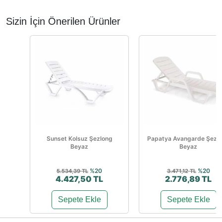
Sizin İçin Önerilen Ürünler
Sunset Kolsuz Şezlong
Papatya Avangarde Şezl
Beyaz
Beyaz
%20
%20
5.534,39 TL
3.471,12 TL
4.427,50 TL
2.776,89 TL
Sepete Ekle
Sepete Ekle