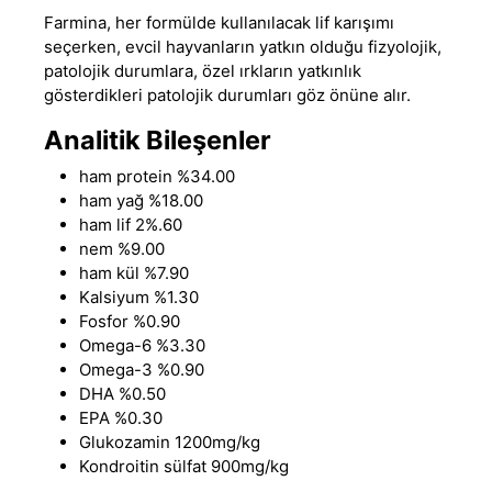
Farmina, her formülde kullanılacak lif karışımı
seçerken, evcil hayvanların yatkın olduğu fizyolojik,
patolojik durumlara, özel ırkların yatkınlık
gösterdikleri patolojik durumları göz önüne alır.
Analitik Bileşenler
ham protein %34.00
ham yağ %18.00
ham lif 2%.60
nem %9.00
ham kül %7.90
Kalsiyum %1.30
Fosfor %0.90
Omega-6 %3.30
Omega-3 %0.90
DHA %0.50
EPA %0.30
Glukozamin 1200mg/kg
Kondroitin sülfat 900mg/kg