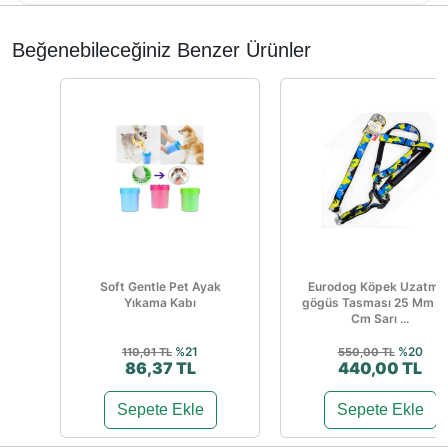
Beğenebileceğiniz Benzer Ürünler
Soft Gentle Pet Ayak
Eurodog Köpek Uzatma
Yıkama Kabı
gögüs Tasması 25 Mm 1
Cm Sarı ...
%21
%20
110,01 TL
550,00 TL
86,37 TL
440,00 TL
Sepete Ekle
Sepete Ekle