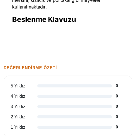
mersini, kızılcık ve portakal gibi meyveler
kullanılmaktadır.
Beslenme Klavuzu
DEĞERLENDIRME ÖZETI
5 Yıldız
0
4 Yıldız
0
3 Yıldız
0
2 Yıldız
0
1 Yıldız
0