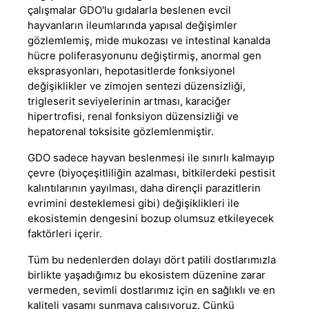
çalışmalar GDO'lu gıdalarla beslenen evcil
hayvanların ileumlarında yapısal değişimler
gözlemlemiş, mide mukozası ve intestinal kanalda
hücre poliferasyonunu değiştirmiş, anormal gen
eksprasyonları, hepotasitlerde fonksiyonel
değişiklikler ve zimojen sentezi düzensizliği
,
trigleserit seviyelerinin artması, karaciğer
hipertrofisi, renal fonksiyon düzensizliği ve
hepatorenal toksisite gözlemlenmiştir.
GDO sadece hayvan beslenmesi ile sınırlı kalmayıp
çevre (biyoçeşitliliğin azalması, bitkilerdeki pestisit
kalıntılarının yayılması, daha dirençli parazitlerin
evrimini desteklemesi gibi) değişiklikleri ile
ekosistemin dengesini bozup olumsuz etkileyecek
faktörleri içerir.
Tüm bu nedenlerden dolayı dört patili dostlarımızla
birlikte yaşadığımız bu ekosistem düzenine zarar
vermeden, sevimli dostlarımız için en sağlıklı ve en
kaliteli yaşamı sunmaya çalışıyoruz. Çünkü