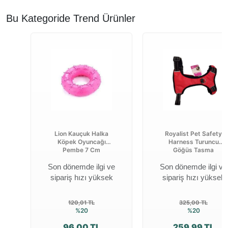
Bu Kategoride Trend Ürünler
Lion Kauçuk Halka
Royalist Pet Safety
Köpek Oyuncağı
Harness Turuncu
Pembe 7 Cm
Göğüs Tasma
Son dönemde ilgi ve
Son dönemde ilgi ve
sipariş hızı yüksek
sipariş hızı yüksek
120,01 TL
325,00 TL
%20
%20
96,00 TL
259,99 TL