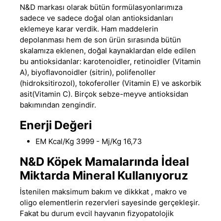
N&D
markası olarak bütün formülasyonlarımıza
sadece ve sadece doğal olan antioksidanları
eklemeye karar verdik. Ham maddelerin
depolanması hem de son ürün sırasında bütün
skalamıza eklenen, doğal kaynaklardan elde edilen
bu antioksidanlar: karotenoidler, retinoidler (Vitamin
A), biyoflavonoidler (sitrin), polifenoller
(hidroksitirozol), tokoferoller (Vitamin E) ve askorbik
asit(Vitamin C). Birçok sebze-meyve antioksidan
bakımından zengindir.
Enerji Değeri
EM Kcal/Kg 3999 - Mj/Kg 16,73
N&D Köpek Mamalarında İdeal
Miktarda Mineral Kullanıyoruz
İstenilen maksimum bakım ve dikkkat , makro ve
oligo elementlerin rezervleri sayesinde gerçekleşir.
Fakat bu durum evcil hayvanın fizyopatolojik