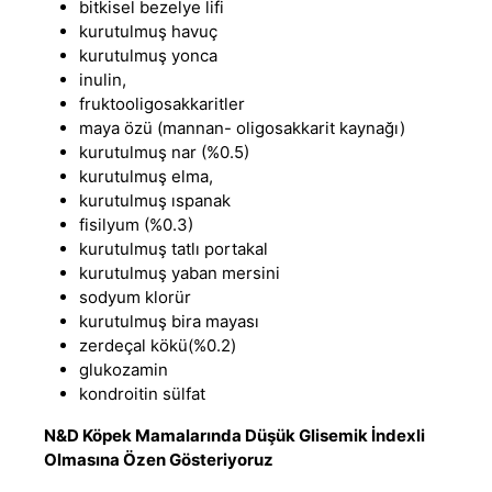
bitkisel bezelye lifi
kurutulmuş havuç
kurutulmuş yonca
inulin,
fruktooligosakkaritler
maya özü (mannan- oligosakkarit kaynağı)
kurutulmuş nar (%0.5)
kurutulmuş elma,
kurutulmuş ıspanak
fisilyum (%0.3)
kurutulmuş tatlı portakal
kurutulmuş yaban mersini
sodyum klorür
kurutulmuş bira mayası
zerdeçal kökü(%0.2)
glukozamin
kondroitin sülfat
N&D Köpek Mamalarında Düşük Glisemik İndexli
Olmasına Özen Gösteriyoruz