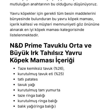
mutluluğun anahtarının bu olduğunu düşünüyoruz.
Yavru köpekler için gerekli tüm besin maddelerini
bünyesinde bulunduran bu
yavru köpek maması
,
içerik kalitesi ve müşteri memnuniyeti göz önününe
alınarak
en iyi köpek maması
kategorisinde
listelenmektedir.
N&D Prime Tavuklu Orta ve
Büyük Irk Tahılsız Yavru
Köpek Maması İçeriği
Taze kemiksiz tavuk (%26)
,
kurutulmuş tavuk eti (%25)
tatlı patates
tavuk yağı
kurutulmuş tam yumurta
taze ringa balığı
kurutulmuş ringa balığı
balık yağı(ringa balığı)