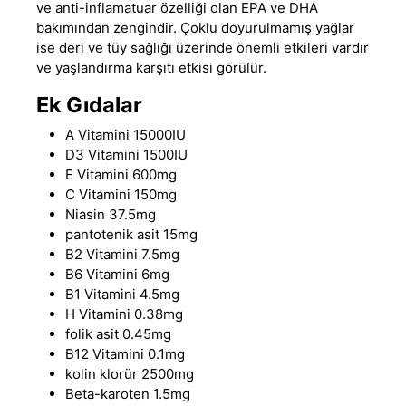
ve anti-inflamatuar özelliği olan EPA ve DHA
bakımından zengindir. Çoklu doyurulmamış yağlar
ise deri ve tüy sağlığı üzerinde önemli etkileri vardır
ve yaşlandırma karşıtı etkisi görülür.
Ek Gıdalar
A Vitamini 15000IU
D3 Vitamini 1500IU
E Vitamini 600mg
C Vitamini 150mg
Niasin 37.5mg
pantotenik asit 15mg
B2 Vitamini 7.5mg
B6 Vitamini 6mg
B1 Vitamini 4.5mg
H Vitamini 0.38mg
folik asit 0
.
45mg
B12 Vitamini 0.1mg
kolin klorür 2500mg
Beta-karoten 1.5mg