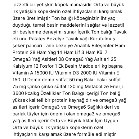
lezzetli bir yetişkin köpek mamasıdır Orta ve büyük
ırk yetişkin köpeklerin özel ihtiyaçlarını karşılamak
üzere üretilmiştir Ton balığı köpeğinizin ihtiyaç
duyduğu temel besin maddelerini sağlar ve lezzetli
bir beslenme deneyimi sunar İçerik Ton balığı Tavuk
eti unu Patates Bezelye Tavuk yağı Kurutulmuş
şeker pancarı Tane bezelye Analitik Bileşenler Ham
Protein 28 Ham Yağ 14 Ham Lif 3 Ham Kül 7
Omega3 Yağ Asitleri 08 Omega6 Yağ Asitleri 25
Kalsiyum 12 Fosfor 1 Ek Besin Maddeleri kg başına
Vitamin A 15000 IU Vitamin D3 2000 IU Vitamin E
150 IU Demir demir sülfat 50 mg Bakır bakır sülfat
75 mg Çinko çinko sülfat 120 mg Metabolize Enerji
3600 kcalkg Özellikler Ton Balığı İçeriği Ton balığı
yüksek kaliteli bir protein kaynağıdır ve omega3 yağ
asitleri içerir Omega3 ve Omega6 Sağlıklı deri ve
parlak tüyler için önemli olan omega3 ve omega6
yağ asitleri içerir Orta ve Büyük Irklar İçin Uygun
Orta ve büyük ırk yetişkin köpeklerin özel
ihtiyaçlarını karşılamak üzere formüle edilmiştir