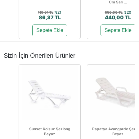
Cm Sarı ...
%21
%20
110,01 TL
550,00 TL
86,37 TL
440,00 TL
Sepete Ekle
Sepete Ekle
Sizin İçin Önerilen Ürünler
Sunset Kolsuz Şezlong
Papatya Avangarde Şezl
Beyaz
Beyaz