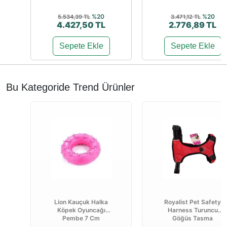
%20
%20
5.534,39 TL
3.471,12 TL
4.427,50 TL
2.776,89 TL
Sepete Ekle
Sepete Ekle
Bu Kategoride Trend Ürünler
Lion Kauçuk Halka
Royalist Pet Safety
Köpek Oyuncağı
Harness Turuncu
Pembe 7 Cm
Göğüs Tasma