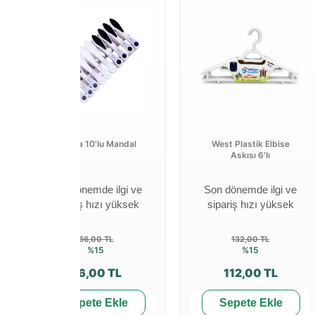
Alkaya 10'lu Mandal
West Plastik Elbise
Askısı 6'lı
Son dönemde ilgi ve
Son dönemde ilgi ve
sipariş hızı yüksek
sipariş hızı yüksek
66,00 TL
132,00 TL
%15
%15
56,00 TL
112,00 TL
Sepete Ekle
Sepete Ekle