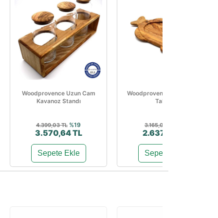
Woodprovence Uzun Cam
Woodprovence Balık Servis
Kavanoz Standı
Tahtası
%19
%17
4.399,03 TL
3.165,01 TL
3.570,64 TL
2.637,03 TL
Sepete Ekle
Sepete Ekle