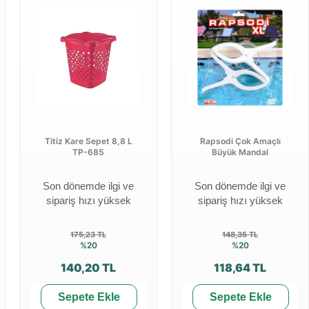
Titiz Kare Sepet 8,8 L
Rapsodi Çok Amaçlı
TP-685
Büyük Mandal
Son dönemde ilgi ve
Son dönemde ilgi ve
sipariş hızı yüksek
sipariş hızı yüksek
175,23 TL
148,35 TL
%20
%20
140,20 TL
118,64 TL
Sepete Ekle
Sepete Ekle