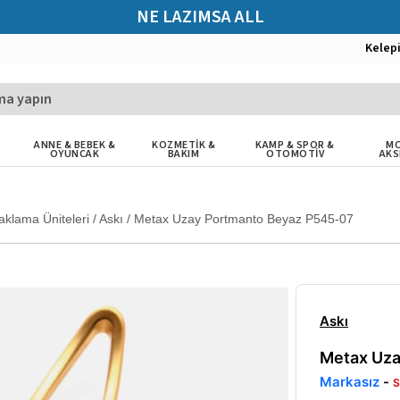
NE LAZIMSA ALL
Kelep
ANNE & BEBEK &
KOZMETİK &
KAMP & SPOR &
MO
OYUNCAK
BAKIM
OTOMOTİV
AKS
aklama Üniteleri
/
Askı
/
Metax Uzay Portmanto Beyaz P545-07
Askı
Metax Uza
Markasız
-
S