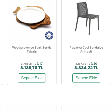
Woodprovence Balık Servis
Papatya Cool Sandalye
Tabağı
Antrasit
%17
%20
3.768,21 TL
4.167,79 TL
3.139,78 TL
3.334,22 TL
Sepete Ekle
Sepete Ekle