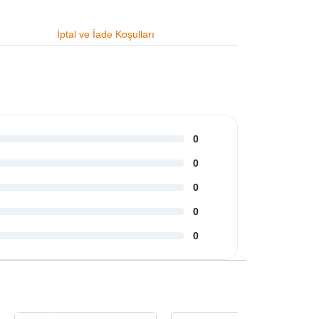
İptal ve İade Koşulları
0
0
0
0
0