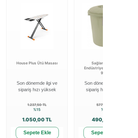
House Plus Ütü Masası
Sağlam Plastik
Endüstriyel Çöp Kovası
90 lt
Son dönemde ilgi ve
Son dönemde ilgi ve
sipariş hızı yüksek
sipariş hızı yüksek
1.237,50 TL
577,50 TL
%15
%15
1.050,00 TL
490,00 TL
Sepete Ekle
Sepete Ekle