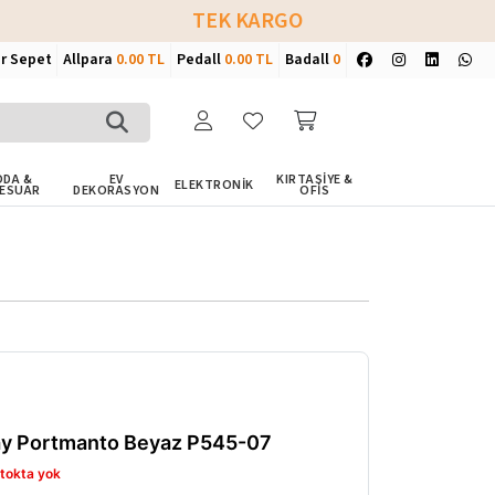
TEK KARGO
ir Sepet
Allpara
0.00 TL
Pedall
0.00 TL
Badall
0
DA &
EV
KIRTASİYE &
ELEKTRONİK
ESUAR
DEKORASYON
OFİS
y Portmanto Beyaz P545-07
tokta yok