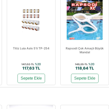
Titiz Luia Askı 5’li TP-254
Rapsodi Çok Amaçlı Büyük
Mandal
%20
%20
147,02 TL
148,35 TL
117,63 TL
118,64 TL
Sepete Ekle
Sepete Ekle