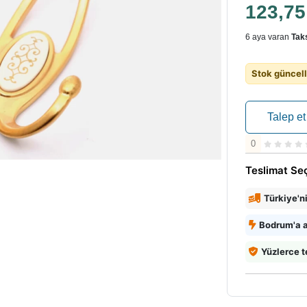
123,7
6 aya varan
Taks
Stok güncell
Talep et
0
Teslimat Se
Türkiye'n
Bodrum'a a
Yüzlerce t