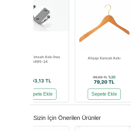
Metax Timsah Askı İnox
Ahşap Kancalı Askı
A995-24
%20
99,00 TL
103,13 TL
79,20 TL
Sepete Ekle
Sepete Ekle
Sizin İçin Önerilen Ürünler