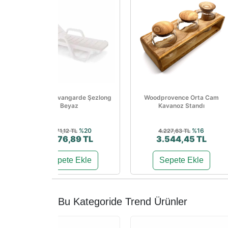
Papatya Avangarde Şezlong
Woodprovence Orta Cam
Beyaz
Kavanoz Standı
%20
%16
3.471,12 TL
4.227,63 TL
2.776,89 TL
3.544,45 TL
Sepete Ekle
Sepete Ekle
Bu Kategoride Trend Ürünler