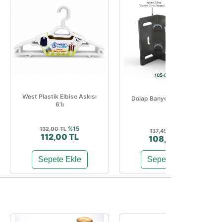
West Plastik Elbise Askısı
Dolap Banyo Askı Elemanı
6'lı
%15
132,00 TL
%21
137,49 TL
112,00 TL
108,33 TL
Sepete Ekle
Sepete Ekle