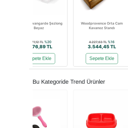
Papatya Avangarde Şezlong
Woodprovence Orta Cam
Beyaz
Kavanoz Standı
%20
%16
3.471,12 TL
4.227,63 TL
2.776,89 TL
3.544,45 TL
Sepete Ekle
Sepete Ekle
Bu Kategoride Trend Ürünler