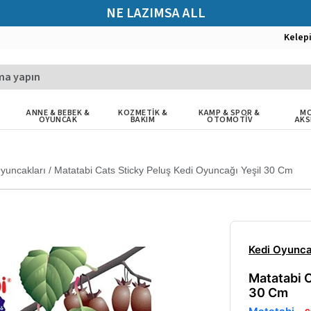
NE LAZIMSA ALL
Kelep
ANNE & BEBEK &
KOZMETİK &
KAMP & SPOR &
MO
OYUNCAK
BAKIM
OTOMOTİV
AKS
yuncakları
/
Matatabi Cats Sticky Peluş Kedi Oyuncağı Yeşil 30 Cm
Kedi Oyunca
Matatabi C
30 Cm