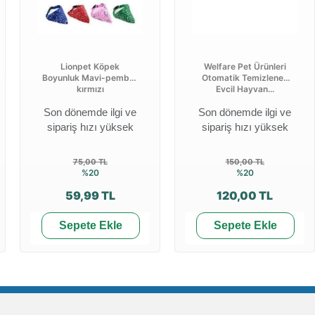
Lionpet Köpek
Welfare Pet Ürünleri
Boyunluk Mavi-pembe-
Otomatik Temizlenen
kırmızı
Evcil Hayvan...
Son dönemde ilgi ve
Son dönemde ilgi ve
sipariş hızı yüksek
sipariş hızı yüksek
75,00 TL
150,00 TL
%20
%20
59,99 TL
120,00 TL
Sepete Ekle
Sepete Ekle