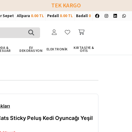
TEK KARGO
ir Sepet
Allpara
0.00 TL
Pedall
0.00 TL
Badall
0
DA &
EV
KIRTASİYE &
ELEKTRONİK
ESUAR
DEKORASYON
OFİS
kları
ats Sticky Peluş Kedi Oyuncağı Yeşil