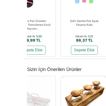
Welfare Pet Ürünleri
Soft Gentle Pet Ayak
Otomatik Temizlenen Evcil
Yıkama Kabı
Hayvan...
%20
%21
125,00 TL
110,01 TL
99,99 TL
86,37 TL
Sepete Ekle
Sepete Ekle
Sizin İçin Önerilen Ürünler