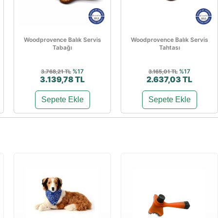
Woodprovence Balık Servis
Woodprovence Balık Servis
Tabağı
Tahtası
%17
%17
3.768,21 TL
3.165,01 TL
3.139,78 TL
2.637,03 TL
Sepete Ekle
Sepete Ekle