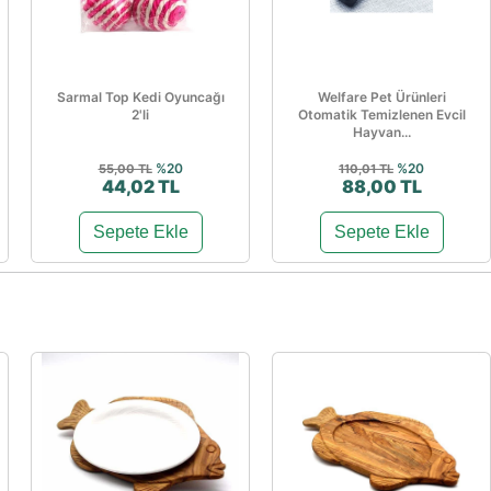
Sarmal Top Kedi Oyuncağı
Welfare Pet Ürünleri
2'li
Otomatik Temizlenen Evcil
Hayvan...
%20
%20
55,00 TL
110,01 TL
44,02 TL
88,00 TL
Sepete Ekle
Sepete Ekle