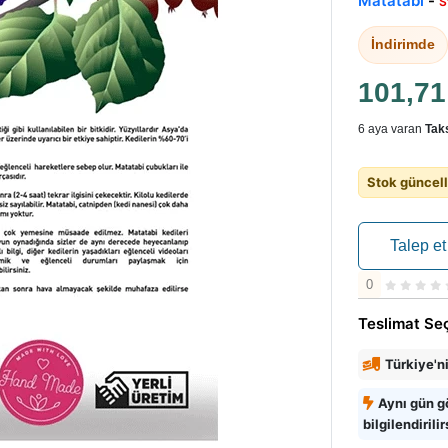
Matatabi
-
S
İndirimde
101,7
6 aya varan
Taks
Stok güncell
Talep et
0
Teslimat Se
Türkiye'n
Aynı gün g
bilgilendirilir