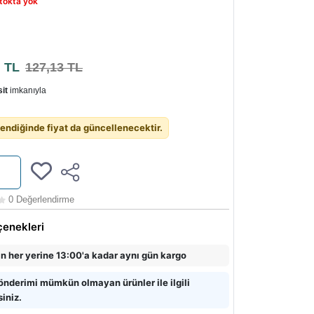
tokta yok
1
TL
127,13 TL
it
imkanıyla
endiğinde fiyat da güncellenecektir.
0 Değerlendirme
çenekleri
in her yerine 13:00'a kadar aynı gün kargo
önderimi mümkün olmayan ürünler ile ilgili
siniz.