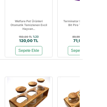
Welfare Pet Ürünleri
Terminator Kedi Ve Köpek
Otomatik Temizlenen Evcil
Bit Pire Tarağı Mor
Hayvan...
%20
%20
150,00 TL
89,99 TL
120,00 TL
71,99 TL
Sepete Ekle
Sepete Ekle