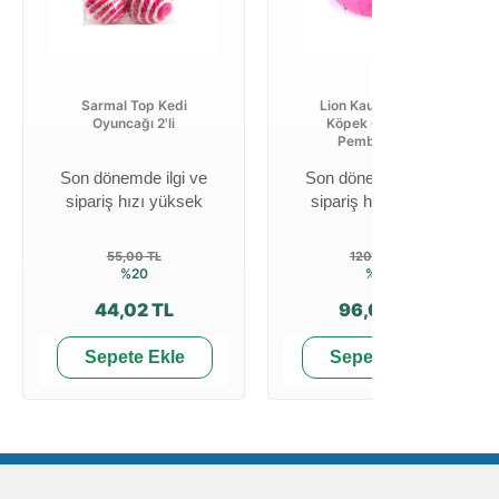
Sarmal Top Kedi
Lion Kauçuk Halka
Oyuncağı 2'li
Köpek Oyuncağı
Pembe 7 Cm
Son dönemde ilgi ve
Son dönemde ilgi ve
sipariş hızı yüksek
sipariş hızı yüksek
55,00 TL
120,01 TL
%20
%20
44,02 TL
96,00 TL
Sepete Ekle
Sepete Ekle