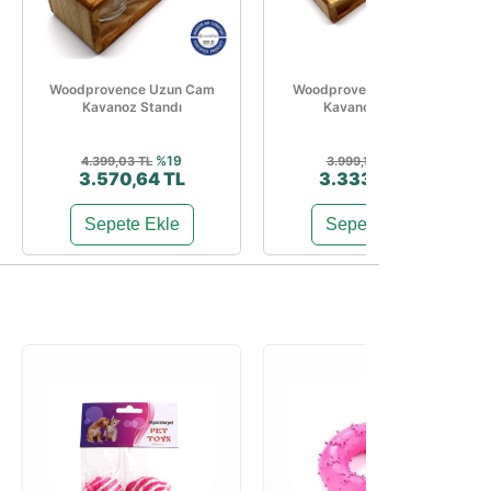
Woodprovence Uzun Cam
Woodprovence Kısa Cam
Kavanoz Standı
Kavanoz Standı
%19
%17
4.399,03 TL
3.999,11 TL
3.570,64 TL
3.333,07 TL
Sepete Ekle
Sepete Ekle