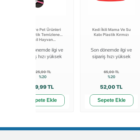
Welfare Pet Ürünleri
Kedi İkili Mama Ve Su
Otomatik Temizlenen
Kabı Plastik Kırmızı
Evcil Hayvan...
Son dönemde ilgi ve
Son dönemde ilgi ve
sipariş hızı yüksek
sipariş hızı yüksek
125,00 TL
65,00 TL
%20
%20
99,99 TL
52,00 TL
Sepete Ekle
Sepete Ekle