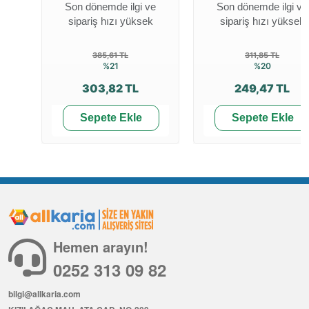
Son dönemde ilgi ve
Son dönemde ilgi ve
sipariş hızı yüksek
sipariş hızı yüksek
385,61 TL
311,85 TL
%21
%20
303,82 TL
249,47 TL
Sepete Ekle
Sepete Ekle
Hemen arayın!
0252 313 09 82
bilgi@allkaria.com