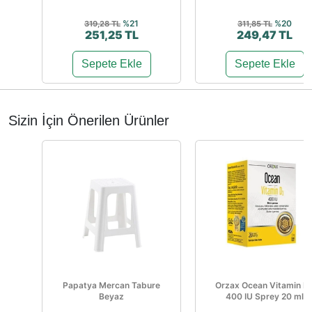
%21
%20
319,28 TL
311,85 TL
251,25 TL
249,47 TL
Sepete Ekle
Sepete Ekle
Sizin İçin Önerilen Ürünler
Papatya Mercan Tabure
Orzax Ocean Vitamin D
Beyaz
400 IU Sprey 20 ml