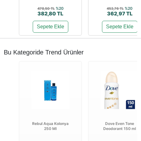
%20
%20
478,50 TL
453,76 TL
382,80 TL
362,97 TL
Sepete Ekle
Sepete Ekle
Bu Kategoride Trend Ürünler
Rebul Aqua Kolonya
Dove Even Tone
250 Ml
Deodorant 150 ml