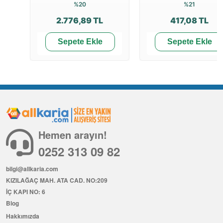
%20
%21
2.776,89 TL
417,08 TL
Sepete Ekle
Sepete Ekle
Hemen arayın!
0252 313 09 82
bilgi@allkaria.com
KIZILAĞAÇ MAH. ATA CAD. NO:209
İÇ KAPI NO: 6
Blog
Hakkımızda