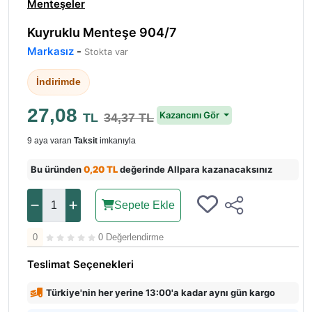
Menteşeler
Kuyruklu Menteşe 904/7
Markasız
-
Stokta var
İndirimde
27,08
Kazancını Gör
TL
34,37 TL
9 aya varan
Taksit
imkanıyla
Bu üründen
0,20 TL
değerinde Allpara kazanacaksınız
Sepete Ekle
0
0 Değerlendirme
Teslimat Seçenekleri
Türkiye'nin her yerine 13:00'a kadar aynı gün kargo