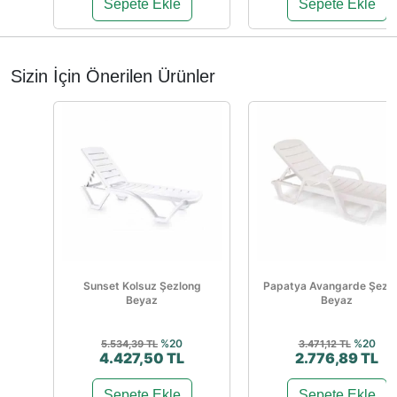
Sepete Ekle
Sepete Ekle
Sizin İçin Önerilen Ürünler
Sunset Kolsuz Şezlong
Papatya Avangarde Şezl
Beyaz
Beyaz
%20
%20
5.534,39 TL
3.471,12 TL
4.427,50 TL
2.776,89 TL
Sepete Ekle
Sepete Ekle