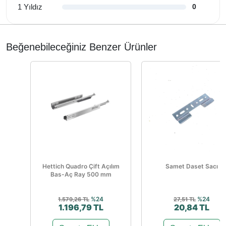
1 Yıldız
0
Beğenebileceğiniz Benzer Ürünler
Hettich Quadro Çift Açılım
Samet Daset Sacı
Bas-Aç Ray 500 mm
%24
%24
1.579,26 TL
27,51 TL
1.196,79 TL
20,84 TL