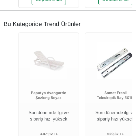
Bu Kategoride Trend Ürünler
Papatya Avangarde
Samet Frenli
Şezlong Beyaz
Teleskopik Ray 50’lik
Son dönemde ilgi ve
Son dönemde ilgi ve
sipariş hızı yüksek
sipariş hızı yüksek
3.471,12 TL
529,37 TL