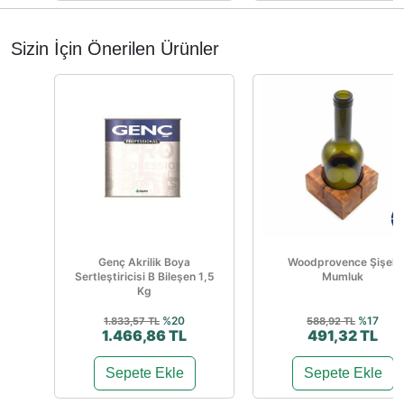
Sizin İçin Önerilen Ürünler
Genç Akrilik Boya
Woodprovence Şişeli
Sertleştiricisi B Bileşen 1,5
Mumluk
Kg
%20
%17
1.833,57 TL
588,92 TL
1.466,86 TL
491,32 TL
Sepete Ekle
Sepete Ekle