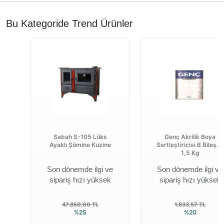
Bu Kategoride Trend Ürünler
Sabah S-105 Lüks
Genç Akrilik Boya
Ayaklı Şömine Kuzine
Sertleştiricisi B Bileşen
1,5 Kg
Son dönemde ilgi ve
Son dönemde ilgi ve
sipariş hızı yüksek
sipariş hızı yüksek
47.850,00 TL
1.833,57 TL
%25
%20