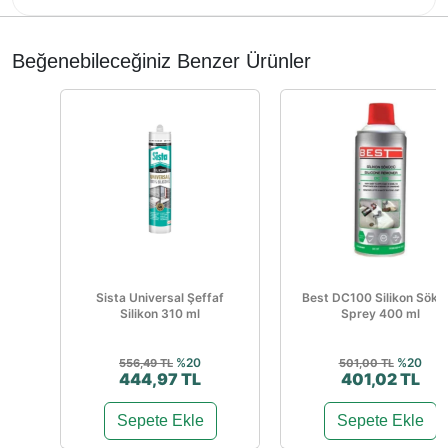
Beğenebileceğiniz Benzer Ürünler
Sista Universal Şeffaf
Best DC100 Silikon Sökü
Silikon 310 ml
Sprey 400 ml
%20
%20
556,49 TL
501,00 TL
444,97 TL
401,02 TL
Sepete Ekle
Sepete Ekle