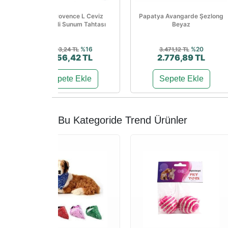
Woodprovence L Ceviz
Papatya Avangarde Şezlong
Kulplu 2'li Sunum Tahtası
Beyaz
%16
%20
2.093,24 TL
3.471,12 TL
1.756,42 TL
2.776,89 TL
Sepete Ekle
Sepete Ekle
Bu Kategoride Trend Ürünler