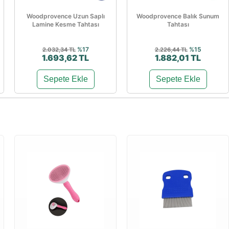
Woodprovence Uzun Saplı
Woodprovence Balık Sunum
Lamine Kesme Tahtası
Tahtası
%17
%15
2.032,34 TL
2.226,44 TL
1.693,62 TL
1.882,01 TL
Sepete Ekle
Sepete Ekle