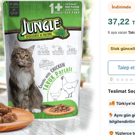
İndirimde
37,22
6 aya varan
Taks
Stok güncell
Talep et
0
Teslimat Se
Türkiye'n
Aynı gün g
bilgilendirilir
Yüzlerce t