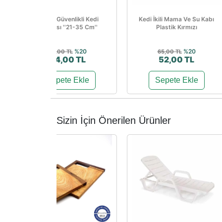
Vodax Güvenlikli Kedi
Kedi İkili Mama Ve Su Kabı
Tasması ''21-35 Cm''
Plastik Kırmızı
%20
%20
55,00 TL
65,00 TL
44,00 TL
52,00 TL
Sepete Ekle
Sepete Ekle
Sizin İçin Önerilen Ürünler