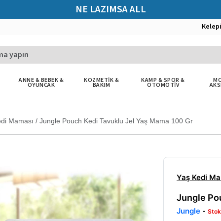
NE LAZIMSA ALL
Kelep
ANNE & BEBEK &
KOZMETİK &
KAMP & SPOR &
MO
OYUNCAK
BAKIM
OTOMOTİV
AKS
edi Maması
/
Jungle Pouch Kedi Tavuklu Jel Yaş Mama 100 Gr
Yaş Kedi M
Jungle Po
Jungle
-
Stok