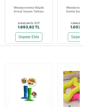
Woodprovence Büyük
Woodprovence Büyük
Armut Sunum Tahtası
Damla Sunum Tahtası
%17
%17
2.032,34 TL
1.264,98 TL
1.693,62 TL
1.053,76 TL
Sepete Ekle
Sepete Ekle