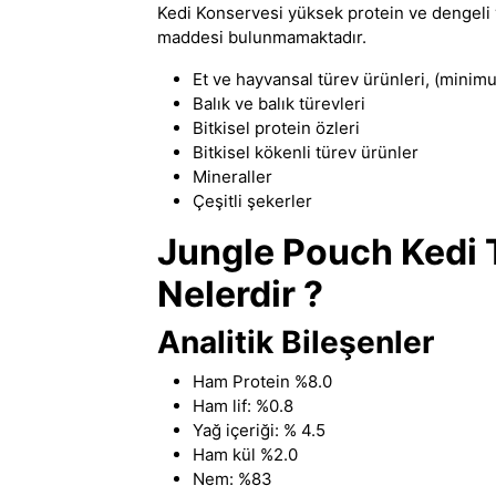
Kedi Konservesi yüksek protein ve dengeli 
maddesi bulunmamaktadır.
Et ve hayvansal türev ürünleri, (minimu
Balık ve balık türevleri
Bitkisel protein özleri
Bitkisel kökenli türev ürünler
Mineraller
Çeşitli şekerler
Jungle Pouch Kedi T
Nelerdir ?
Analitik Bileşenler
Ham Protein %8.0
Ham lif: %0.8
Yağ içeriği: % 4.5
Ham kül %2.0
Nem: %83