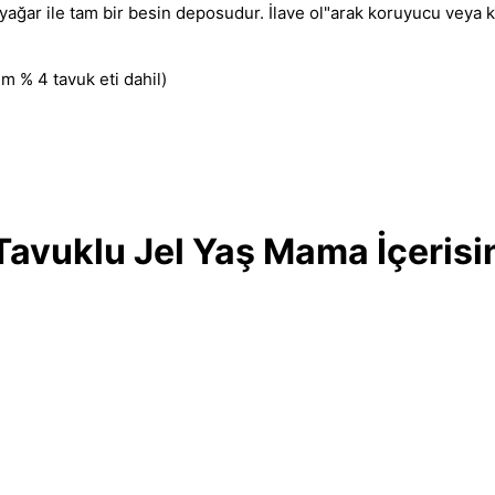
yağar ile tam bir besin deposudur
.
İlave ol"arak koruyucu veya ke
m % 4 tavuk eti dahil)
avuklu Jel Yaş Mama İçerisin