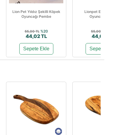
Lion Pet Yıldız Şekilli Köpek
Lionpet Evcil Hayvan
Oyuncağı Pembe
Oyuncağı Mavi
%20
%20
55,00 TL
55,00 TL
44,02 TL
44,00 TL
Sepete Ekle
Sepete Ekle