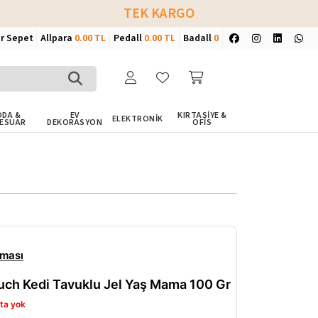
TEK KARGO
ir Sepet
Allpara
0.00 TL
Pedall
0.00 TL
Badall
0
DA &
EV
KIRTASİYE &
ELEKTRONİK
ESUAR
DEKORASYON
OFİS
aması
uch Kedi Tavuklu Jel Yaş Mama 100 Gr
ta yok