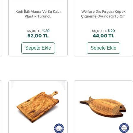
Kedi İkili Mama Ve Su Kabı
Welfare Diş Fırçası Köpek
Plastik Turuncu
Çiğneme Oyuncağı 15 Cm
%20
%20
65,00 TL
55,00 TL
52,00 TL
44,00 TL
Sepete Ekle
Sepete Ekle