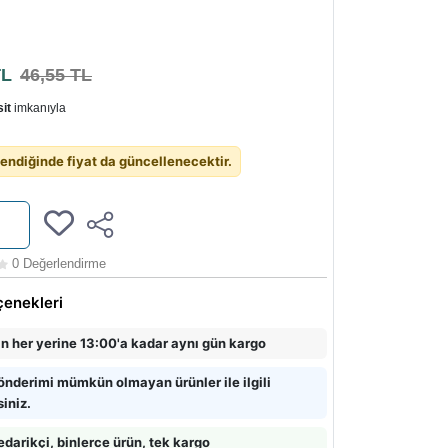
TL
46,55 TL
it
imkanıyla
endiğinde fiyat da güncellenecektir.
0 Değerlendirme
çenekleri
in her yerine 13:00'a kadar aynı gün kargo
önderimi mümkün olmayan ürünler ile ilgili
siniz.
edarikçi, binlerce ürün, tek kargo