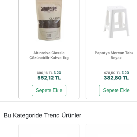
Altıntelve Classic
Papatya Mercan Tabur
Çözünebilir Kahve 1kg
Beyaz
%20
%20
690,16 TL
478,50 TL
552,12 TL
382,80 TL
Sepete Ekle
Sepete Ekle
Bu Kategoride Trend Ürünler