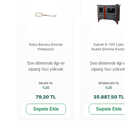
Soba Borusu Destek
Sabah S-105 Lüks
Kelepçesi
Ayaklı Şömine Kuzine
Son dönemde ilgi ve
Son dönemde ilgi ve
sipariş hızı yüksek
sipariş hızı yüksek
99,00 TL
47.850,00 TL
%20
%25
79,20 TL
35.887,50 TL
Sepete Ekle
Sepete Ekle