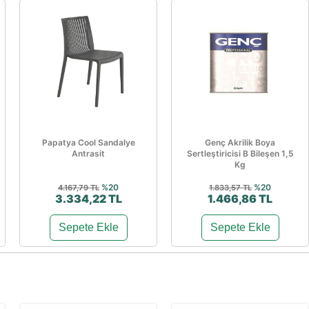
Papatya Cool Sandalye
Genç Akrilik Boya
Antrasit
Sertleştiricisi B Bileşen 1,5
Kg
%20
%20
4.167,79 TL
1.833,57 TL
3.334,22 TL
1.466,86 TL
Sepete Ekle
Sepete Ekle