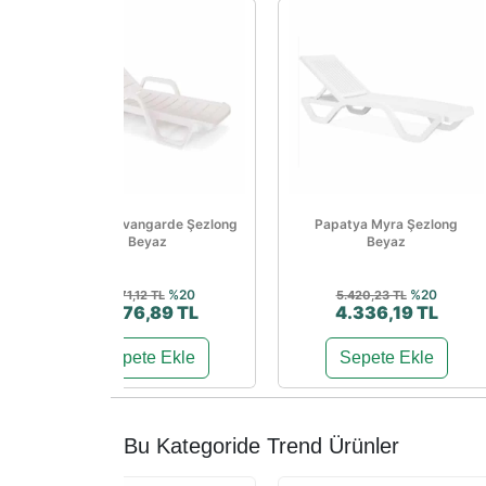
Papatya Avangarde Şezlong
Papatya Myra Şezlong
Beyaz
Beyaz
%20
%20
3.471,12 TL
5.420,23 TL
2.776,89 TL
4.336,19 TL
Sepete Ekle
Sepete Ekle
Bu Kategoride Trend Ürünler