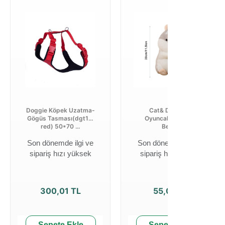
Doggie Köpek Uzatma-
Cat& Dog Toys
Gögüs Tasması(dgt10l
Oyuncak Hamster
red) 50*70 ...
Beyaz
Son dönemde ilgi ve
Son dönemde ilgi ve
sipariş hızı yüksek
sipariş hızı yüksek
300,01 TL
55,00 TL
Sepete Ekle
Sepete Ekle