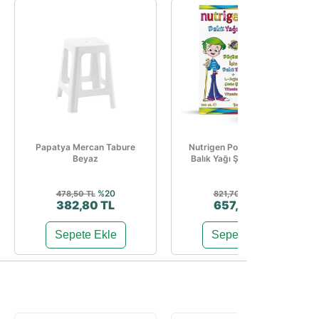
Papatya Mercan Tabure
Nutrigen Portakal Aromalı
Beyaz
Balık Yağı Şurubu 200 Ml
%20
%20
478,50 TL
821,70 TL
382,80 TL
657,36 TL
Sepete Ekle
Sepete Ekle