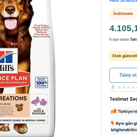
Hills Scienc
İndirimde
4.105,
6 aya varan
Taks
Stok güncell
Talep et
0
Teslimat Se
Türkiye'n
Aynı gün g
bilgilendirilir