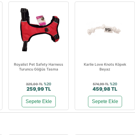
Royalist Pet Safety Harness
Karlie Love Knots Köpek
Turuncu Göğüs Tasma
Beyaz
%20
%20
325,00 TL
574,99 TL
259,99 TL
459,98 TL
Sepete Ekle
Sepete Ekle