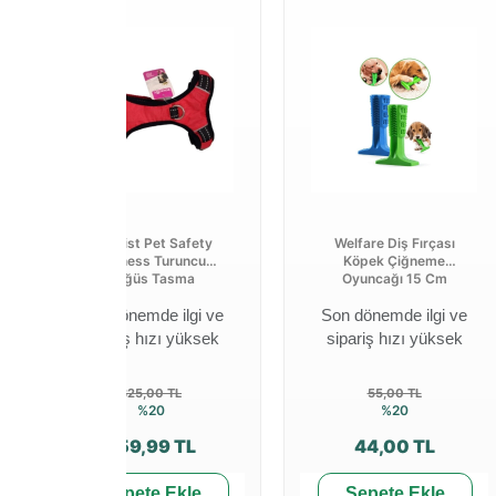
Royalist Pet Safety
Welfare Diş Fırçası
Harness Turuncu
Köpek Çiğneme
Göğüs Tasma
Oyuncağı 15 Cm
Son dönemde ilgi ve
Son dönemde ilgi ve
sipariş hızı yüksek
sipariş hızı yüksek
325,00 TL
55,00 TL
%20
%20
259,99 TL
44,00 TL
Sepete Ekle
Sepete Ekle