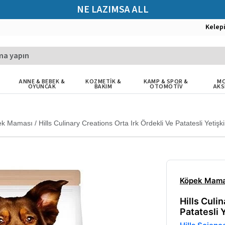
NE LAZIMSA ALL
Kelep
ANNE & BEBEK &
KOZMETİK &
KAMP & SPOR &
MO
OYUNCAK
BAKIM
OTOMOTİV
AKS
ek Maması
/
Hills Culinary Creations Orta Irk Ördekli Ve Patatesli Yet
Köpek Mama
Hills Culi
Patatesli 