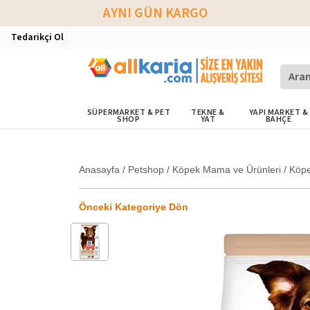
AYNI GÜN KARGO
Tedarikçi Ol
SÜPERMARKET & PET
TEKNE &
YAPI MARKET &
SHOP
YAT
BAHÇE
Anasayfa
/
Petshop
/
Köpek Mama ve Ürünleri
/
Köp
Önceki Kategoriye Dön