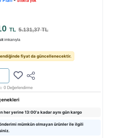
e Plan
-
Stokta yok
10
TL
5.131,37 TL
it
imkanıyla
endiğinde fiyat da güncellenecektir.
0 Değerlendirme
çenekleri
in her yerine 13:00'a kadar aynı gün kargo
önderimi mümkün olmayan ürünler ile ilgili
siniz.