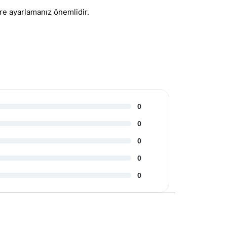
re ayarlamanız önemlidir.
0
0
0
0
0