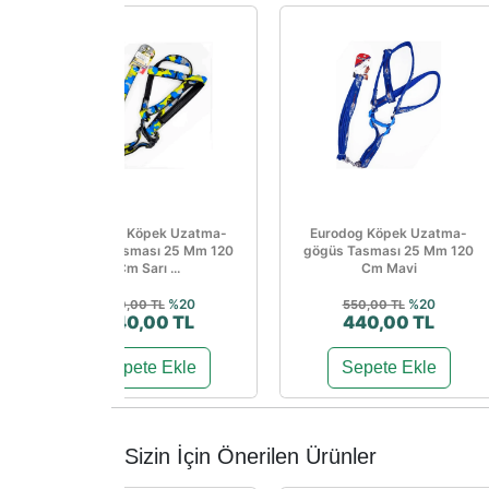
Eurodog Köpek Uzatma-
Eurodog Köpek Uzatma-
gögüs Tasması 25 Mm 120
gögüs Tasması 25 Mm 120
Cm Sarı ...
Cm Mavi
%20
%20
550,00 TL
550,00 TL
440,00 TL
440,00 TL
Sepete Ekle
Sepete Ekle
Sizin İçin Önerilen Ürünler