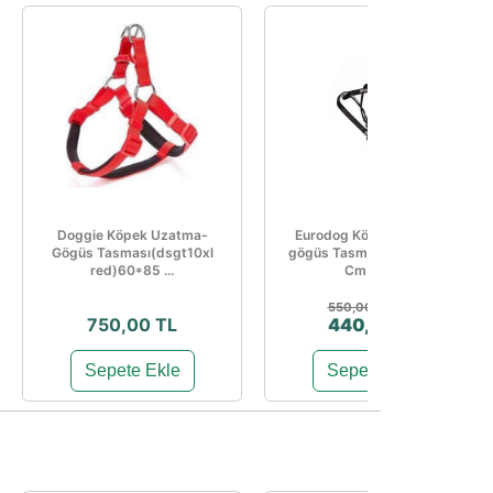
Doggie Köpek Uzatma-
Eurodog Köpek Uzatma-
Gögüs Tasması(dsgt10xl
gögüs Tasması 25 Mm 120
red)60*85 ...
Cm Siyah
%20
550,00 TL
750,00 TL
440,00 TL
Sepete Ekle
Sepete Ekle