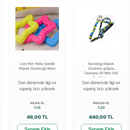
Lion Pet Yıldız Şekilli
Eurodog Köpek
Köpek Oyuncağı Mavi
Uzatma-gögüs
Tasması 25 Mm 120
Cm Sarı ...
Son dönemde ilgi ve
Son dönemde ilgi ve
sipariş hızı yüksek
sipariş hızı yüksek
55,00 TL
550,00 TL
%16
%20
46,00 TL
440,00 TL
Sepete Ekle
Sepete Ekle