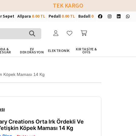
TEK KARGO
ir Sepet
Allpara
0.00 TL
Pedall
0.00 TL
Badall
0
DA &
EV
KIRTASİYE &
ELEKTRONİK
ESUAR
DEKORASYON
OFİS
işkin Köpek Maması 14 Kg
sı
nary Creations Orta Irk Ördekli Ve
Yetişkin Köpek Maması 14 Kg