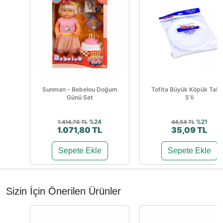
Sunman - Bebelou Doğum
Tofita Büyük Köpük Tab
Günü Set
5’li
%24
%21
1.414,78 TL
44,54 TL
1.071,80 TL
35,09 TL
Sepete Ekle
Sepete Ekle
Sizin İçin Önerilen Ürünler