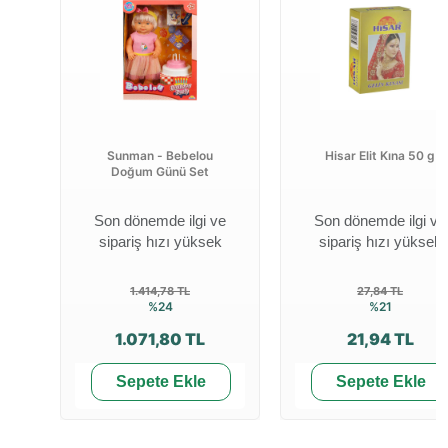
Sunman - Bebelou
Hisar Elit Kına 50 g
Doğum Günü Set
Son dönemde ilgi ve
Son dönemde ilgi ve
sipariş hızı yüksek
sipariş hızı yüksek
1.414,78 TL
27,84 TL
%24
%21
1.071,80 TL
21,94 TL
Sepete Ekle
Sepete Ekle