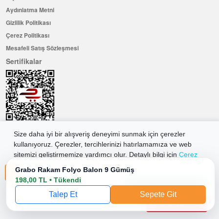
Aydınlatma Metni
Gizlilik Politikası
Çerez Politikası
Mesafeli Satış Sözleşmesi
Sertifikalar
Size daha iyi bir alışveriş deneyimi sunmak için çerezler
kullanıyoruz. Çerezler, tercihlerinizi hatırlamamıza ve web
Hemen Üye Olun ...ve 100 ₺ değerinde indirim kuponu kazanın
sitemizi geliştirmemize yardımcı olur. Detaylı bilgi için
Çerez
Üye Ol
Politikamıza
göz atabilirsiniz.
Grabo Rakam Folyo Balon 9 Gümüş
198,00 TL • Tükendi
Tüm Çerezleri Kabul Et
2026 Allkaria Elektronik Tic. A.Ş. Her Hakkı Saklıdır.
Talep Et
Sepete Git
Çerezleri Reddet