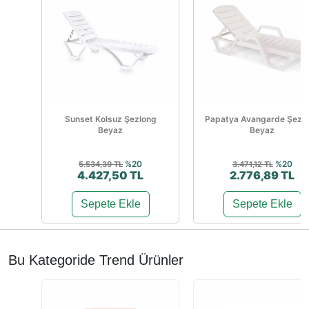
Sunset Kolsuz Şezlong
Papatya Avangarde Şezl
Beyaz
Beyaz
%20
%20
5.534,39 TL
3.471,12 TL
4.427,50 TL
2.776,89 TL
Sepete Ekle
Sepete Ekle
Bu Kategoride Trend Ürünler