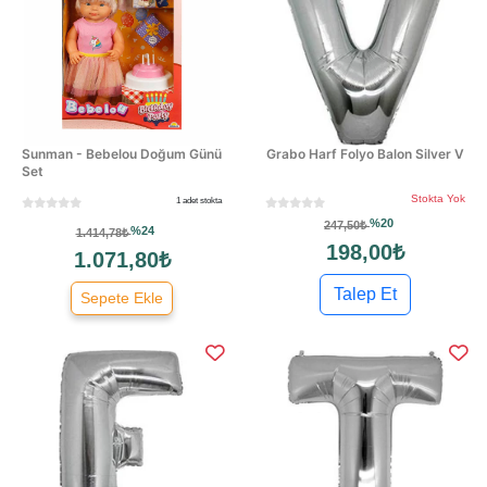
Sunman - Bebelou Doğum Günü
Grabo Harf Folyo Balon Silver V
Set
Stokta Yok
1 adet stokta
%20
247,50₺
%24
1.414,78₺
198,00₺
1.071,80₺
Talep Et
Sepete Ekle