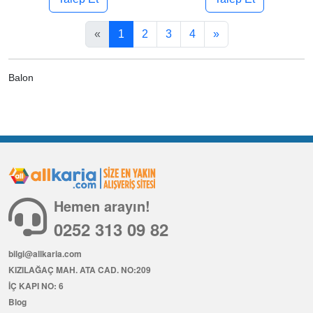
«
1
2
3
4
»
Balon
Hemen arayın!
0252 313 09 82
bilgi@allkaria.com
KIZILAĞAÇ MAH. ATA CAD. NO:209
İÇ KAPI NO: 6
Blog