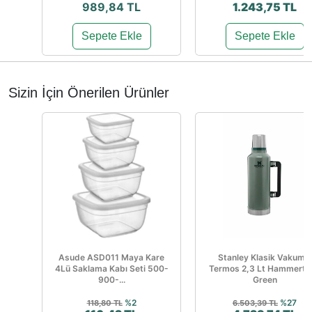
989,84 TL
1.243,75 TL
Sepete Ekle
Sepete Ekle
Sizin İçin Önerilen Ürünler
Asude ASD011 Maya Kare
Stanley Klasik Vakumlu
4Lü Saklama Kabı Seti 500-
Termos 2,3 Lt Hammerto
900-...
Green
%2
%27
118,80 TL
6.503,39 TL