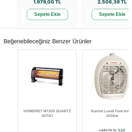
1.979,00 TL
2.506,39 TL
Sepete Ekle
Sepete Ekle
Beğenebileceğiniz Benzer Ürünler
HOMENİST M1200 QUARTZ
Kumtel Luxell Fanlı Isıtıc
ISITICI
2000w
%24
1.641,75 TL