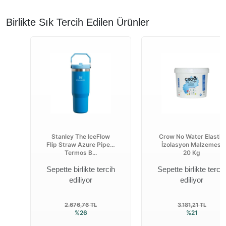
Birlikte Sık Tercih Edilen Ürünler
Stanley The IceFlow
Crow No Water Elastik
Flip Straw Azure Pipetli
İzolasyon Malzemesi
Termos B...
20 Kg
Sepette birlikte tercih
Sepette birlikte tercih
ediliyor
ediliyor
2.676,76 TL
3.181,21 TL
%26
%21