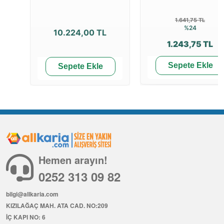
1.641,75 TL
%24
10.224,00 TL
1.243,75 TL
Sepete Ekle
Sepete Ekle
Hemen arayın!
0252 313 09 82
bilgi@allkaria.com
KIZILAĞAÇ MAH. ATA CAD. NO:209
İÇ KAPI NO: 6