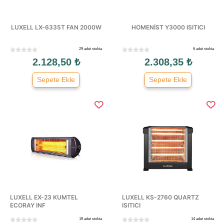
LUXELL LX-6335T FAN 2000W
HOMENİST Y3000 ISITICI
29 adet stokta
6 adet stokta
2.128,50 ₺
2.308,35 ₺
Sepete Ekle
Sepete Ekle
LUXELL EX-23 KUMTEL
LUXELL KS-2760 QUARTZ
ECORAY INF
ISITICI
19 adet stokta
14 adet stokta