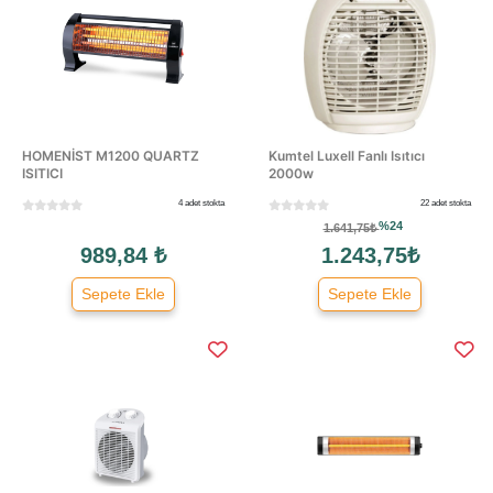
HOMENİST M1200 QUARTZ
Kumtel Luxell Fanlı Isıtıcı
ISITICI
2000w
4 adet stokta
22 adet stokta
%24
1.641,75₺
989,84 ₺
1.243,75₺
Sepete Ekle
Sepete Ekle