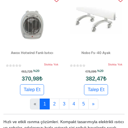
Awox Hotwind Fanlı Isıtıcı
Nobo Fs-40 Ayak
Stokta Yok
Stokta Yok
%20
%20
463,72₺
478,09₺
370,98₺
382,47₺
Talep Et
Talep Et
«
1
2
3
4
5
»
Hızlı ve etkili ısınma çözümleri. Kompakt tasarımıyla elektrikli ısıtıcı
ve sobalar, odalarınızı hızla ısıtarak sizi soğuk havalarda sıcak