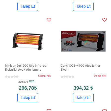
Talep Et
Talep Et
Minisan Dp1200 Ufo Infrared
Conti CQS-4100 Alev Isıtıcı
Elektrikli Ayak Altı Isıtıc...
Siyah
Stokta Yok
Stokta Yok
%20
370,97₺
296,78₺
394,32 ₺
Talep Et
Talep Et