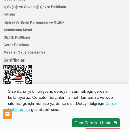
İş Sağlığı ve Güvenliği Çevre Politikası
İletişim
Kişisel Verilerin Korunması ve Gizlilik
Aydınlatma Metni
Gizlilik Politikası
Çerez Politikası
Mesafeli Satış Sözleşmesi
Sertifikalar
Size daha iyi bir alışveriş deneyimi sunmak için çerezler
kullanıyoruz. Çerezler, tercihlerinizi hatırlamamıza ve web
sitemizi geliştirmemize yardımcı olur. Detaylı bilgi için
Çerez
Politikamıza
göz atabilirsiniz.
Hemen Üye Olun ...ve 100 ₺ değerinde indirim kuponu kazanın
Üye Ol
Tüm Çerezleri Kabul Et