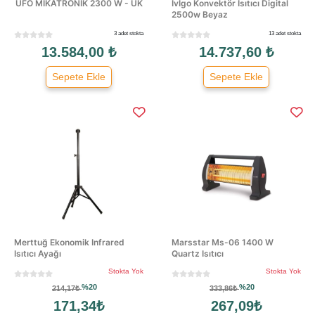
UFO MİKATRONİK 2300 W - UK
İvİgo Konvektör Isıtıcı Digital
2500w Beyaz
3 adet stokta
13 adet stokta
13.584,00 ₺
14.737,60 ₺
Sepete Ekle
Sepete Ekle
Merttuğ Ekonomik Infrared
Marsstar Ms-06 1400 W
Isıtıcı Ayağı
Quartz Isıtıcı
Stokta Yok
Stokta Yok
%20
%20
214,17₺
333,86₺
171,34₺
267,09₺