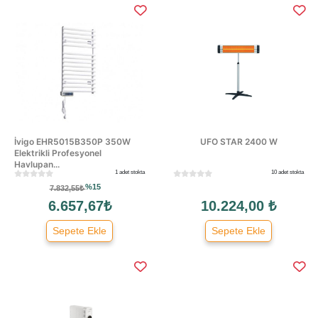
İvigo EHR5015B350P 350W
UFO STAR 2400 W
Elektrikli Profesyonel
Havlupan...
1 adet stokta
10 adet stokta
%15
7.832,55₺
6.657,67₺
10.224,00 ₺
Sepete Ekle
Sepete Ekle