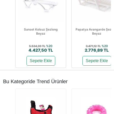
Sunset Kolsuz Şezlong
Papatya Avangarde Şezl
Beyaz
Beyaz
%20
%20
5.534,39 TL
3.471,12 TL
4.427,50 TL
2.776,89 TL
Sepete Ekle
Sepete Ekle
Bu Kategoride Trend Ürünler