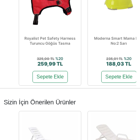
Royalist Pet Safety Harness
Moderna Smart Mama Ka
Turuncu Göğüs Tasma
No:2 Sarı
%20
%20
325,00 TL
235,01 TL
259,99 TL
188,03 TL
Sepete Ekle
Sepete Ekle
Sizin İçin Önerilen Ürünler