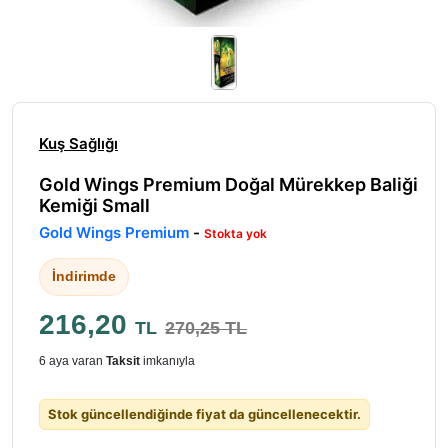
Kuş Sağlığı
Gold Wings Premium Doğal Mürekkep Baliği
Kemiği Small
Gold Wings Premium
-
Stokta yok
İndirimde
216,20
TL
270,25 TL
6 aya varan
Taksit
imkanıyla
Stok güncellendiğinde fiyat da güncellenecektir.