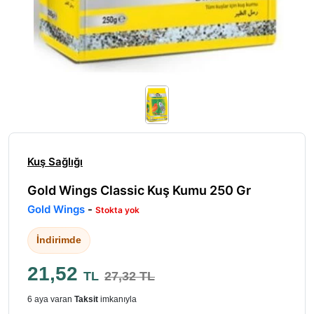
Kuş Sağlığı
Gold Wings Classic Kuş Kumu 250 Gr
Gold Wings
-
Stokta yok
İndirimde
21,52
TL
27,32 TL
6 aya varan
Taksit
imkanıyla