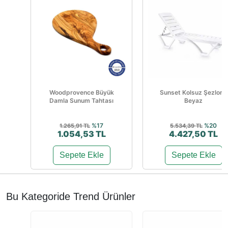
Woodprovence Büyük
Sunset Kolsuz Şezlong
Damla Sunum Tahtası
Beyaz
%17
%20
1.265,91 TL
5.534,39 TL
1.054,53 TL
4.427,50 TL
Sepete Ekle
Sepete Ekle
Bu Kategoride Trend Ürünler