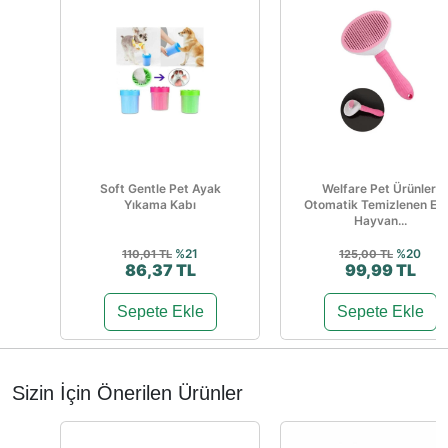
Soft Gentle Pet Ayak
Welfare Pet Ürünleri
Yıkama Kabı
Otomatik Temizlenen Evc
Hayvan...
%21
%20
110,01 TL
125,00 TL
86,37 TL
99,99 TL
Sepete Ekle
Sepete Ekle
Sizin İçin Önerilen Ürünler