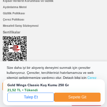
Kişisel Verilerin Korunması ve Gizlilik
Aydınlatma Metni
Gizlilik Politikası
Çerez Politikası
Mesafeli Satış Sözleşmesi
Sertifikalar
Size daha iyi bir alışveriş deneyimi sunmak için çerezler
kullanıyoruz. Çerezler, tercihlerinizi hatırlamamıza ve web
Hemen Üye Olun ...ve 100 ₺ değerinde indirim kuponu kazanın
sitemizi geliştirmemize yardımcı olur. Detaylı bilgi için
Çerez
Üye Ol
Politikamıza
göz atabilirsiniz.
Gold Wings Classic Kuş Kumu 250 Gr
21,52 TL • Tükendi
Tüm Çerezleri Kabul Et
2026 Allkaria Elektronik Tic. A.Ş. Her Hakkı Saklıdır.
Talep Et
Sepete Git
Çerezleri Reddet