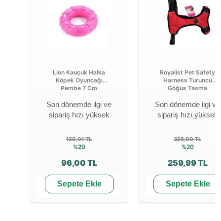
Lion Kauçuk Halka
Royalist Pet Safety
Köpek Oyuncağı
Harness Turuncu
Pembe 7 Cm
Göğüs Tasma
Son dönemde ilgi ve
Son dönemde ilgi ve
sipariş hızı yüksek
sipariş hızı yüksek
120,01 TL
325,00 TL
%20
%20
96,00 TL
259,99 TL
Sepete Ekle
Sepete Ekle