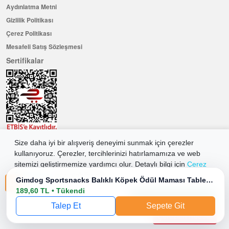
Aydınlatma Metni
Gizlilik Politikası
Çerez Politikası
Mesafeli Satış Sözleşmesi
Sertifikalar
Size daha iyi bir alışveriş deneyimi sunmak için çerezler
Hemen Üye Olun ...ve 100 ₺ değerinde indirim kuponu kazanın
kullanıyoruz. Çerezler, tercihlerinizi hatırlamamıza ve web
Üye Ol
sitemizi geliştirmemize yardımcı olur. Detaylı bilgi için
Çerez
Politikamıza
göz atabilirsiniz.
Gimdog Sportsnacks Balıklı Köpek Ödül Maması Tablet 60 Gr
189,60 TL • Tükendi
Tüm Çerezleri Kabul Et
2026 Allkaria Elektronik Tic. A.Ş. Her Hakkı Saklıdır.
Talep Et
Sepete Git
Çerezleri Reddet