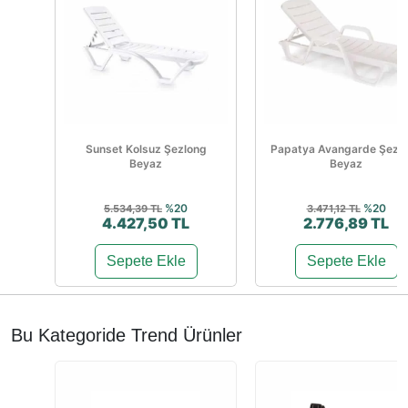
Sunset Kolsuz Şezlong
Papatya Avangarde Şezl
Beyaz
Beyaz
%20
%20
5.534,39 TL
3.471,12 TL
4.427,50 TL
2.776,89 TL
Sepete Ekle
Sepete Ekle
Bu Kategoride Trend Ürünler