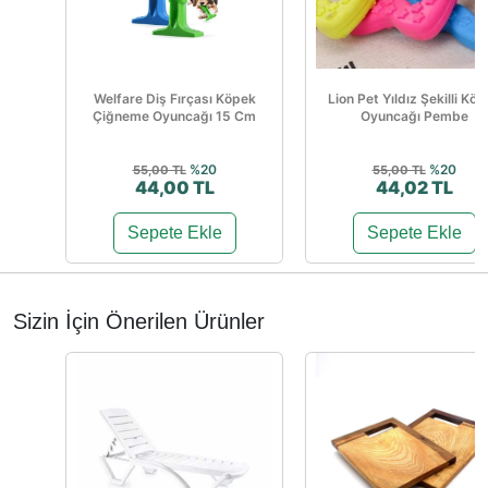
Welfare Diş Fırçası Köpek
Lion Pet Yıldız Şekilli Kö
Çiğneme Oyuncağı 15 Cm
Oyuncağı Pembe
%20
%20
55,00 TL
55,00 TL
44,00 TL
44,02 TL
Sepete Ekle
Sepete Ekle
Sizin İçin Önerilen Ürünler