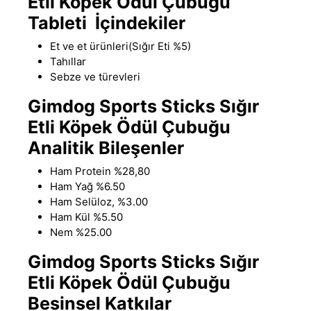
Etli Köpek Ödül Çubuğu
Tableti İçindekiler
Et ve et ürünleri(
Sığır Eti
%5)
Tahıllar
Sebze ve türevleri
Gimdog Sports Sticks Sığır
Etli Köpek Ödül Çubuğu
Analitik Bileşenler
Ham Protein %28,80
Ham Yağ %6.50
Ham Selüloz, %3
.
00
Ham Kül %5.50
Nem %25.00
Gimdog Sports Sticks Sığır
Etli Köpek Ödül Çubuğu
Besinsel Katkılar