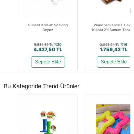
Sunset Kolsuz Şezlong
Woodprovence L Ceviz
Beyaz
Kulplu 2'li Sunum Tahtas
%20
%16
5.534,39 TL
2.093,24 TL
4.427,50 TL
1.756,42 TL
Sepete Ekle
Sepete Ekle
Bu Kategoride Trend Ürünler