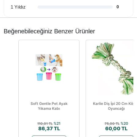
1 Yıldız
0
Beğenebileceğiniz Benzer Ürünler
Soft Gentle Pet Ayak
Karlie Diş İpi 20 Cm Köp
Yıkama Kabı
Oyuncağı
%21
%20
110,01 TL
75,00 TL
86,37 TL
60,00 TL