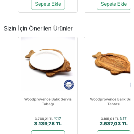
Sepete Ekle
Sepete Ekle
Sizin İçin Önerilen Ürünler
Woodprovence Balık Servis
Woodprovence Balık Serv
Tabağı
Tahtası
%17
%17
3.768,21 TL
3.165,01 TL
3.139,78 TL
2.637,03 TL