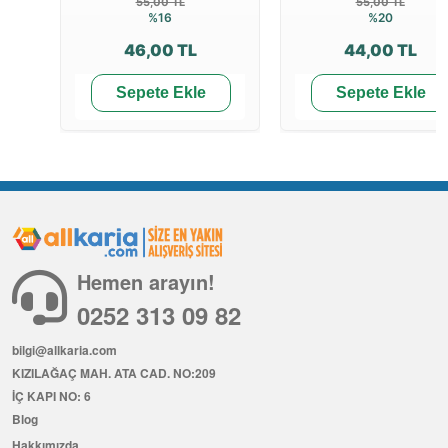
55,00 TL
55,00 TL
%16
%20
46,00 TL
44,00 TL
Sepete Ekle
Sepete Ekle
Hemen arayın!
0252 313 09 82
bilgi@allkaria.com
KIZILAĞAÇ MAH. ATA CAD. NO:209
İÇ KAPI NO: 6
Blog
Hakkımızda