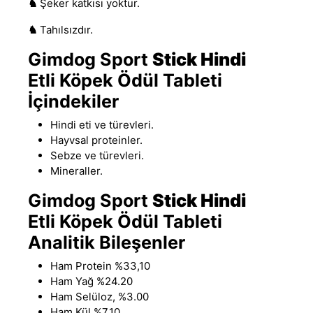
♞
Şeker katkısı yoktur.
♞
Tahılsızdır.
Gimdog Sport
Stick
Hindi
Etli Köpek Ödül Tableti
İçindekiler
Hindi
eti ve türevleri.
Hayvsal proteinler.
Sebze ve türevleri.
Mineraller.
Gimdog Sport
Stick
Hindi
Etli Köpek Ödül Tableti
Analitik Bileşenler
Ham Protein %33,10
Ham Yağ %24.20
Ham Selüloz, %3
.
00
Ham Kül %7.10