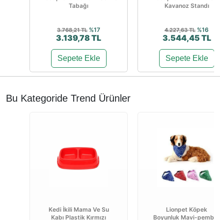
Tabağı
Kavanoz Standı
%17
%16
3.768,21 TL
4.227,63 TL
3.139,78 TL
3.544,45 TL
Sepete Ekle
Sepete Ekle
Bu Kategoride Trend Ürünler
Kedi İkili Mama Ve Su
Lionpet Köpek
Kabı Plastik Kırmızı
Boyunluk Mavi-pembe