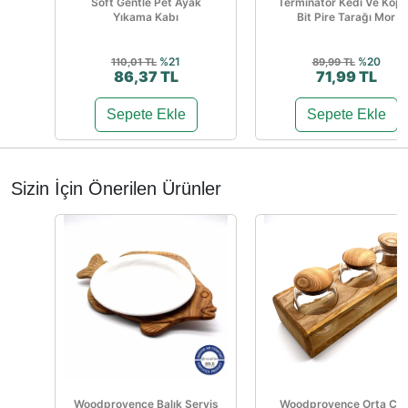
Soft Gentle Pet Ayak
Terminator Kedi Ve Köp
Yıkama Kabı
Bit Pire Tarağı Mor
%21
%20
110,01 TL
89,99 TL
86,37 TL
71,99 TL
Sepete Ekle
Sepete Ekle
Sizin İçin Önerilen Ürünler
Woodprovence Balık Servis
Woodprovence Orta Ca