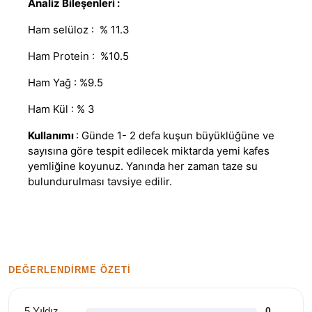
Analiz Bileşenleri :
Ham selüloz : % 11.3
Ham Protein : %10.5
Ham Yağ : %9.5
Ham Kül : % 3
Kullanımı
: Günde 1- 2 defa kuşun büyüklüğüne ve
sayısına göre tespit edilecek miktarda yemi kafes
yemliğine koyunuz. Yanında her zaman taze su
bulundurulması tavsiye edilir.
DEĞERLENDIRME ÖZETI
5 Yıldız
0