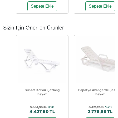
Sepete Ekle
Sepete Ekle
Sizin İçin Önerilen Ürünler
Sunset Kolsuz Şezlong
Papatya Avangarde Şezl
Beyaz
Beyaz
%20
%20
5.534,39 TL
3.471,12 TL
4.427,50 TL
2.776,89 TL