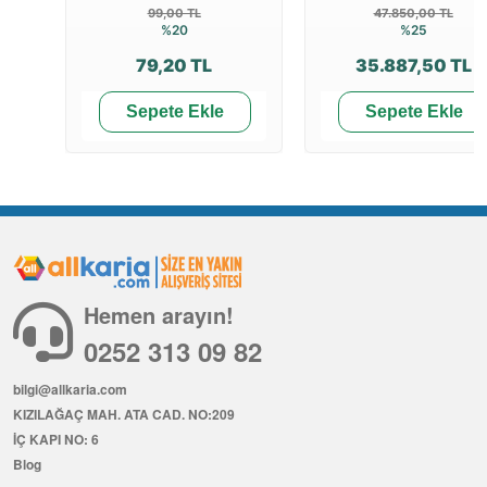
99,00 TL
47.850,00 TL
%20
%25
79,20 TL
35.887,50 TL
Sepete Ekle
Sepete Ekle
Hemen arayın!
0252 313 09 82
bilgi@allkaria.com
KIZILAĞAÇ MAH. ATA CAD. NO:209
İÇ KAPI NO: 6
Blog