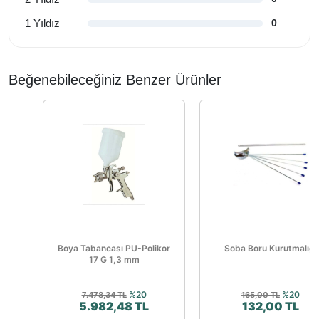
1 Yıldız
0
Beğenebileceğiniz Benzer Ürünler
Boya Tabancası PU-Polikor
Soba Boru Kurutmalığı
17 G 1,3 mm
%20
%20
7.478,34 TL
165,00 TL
5.982,48 TL
132,00 TL