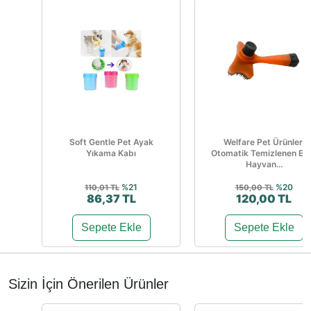
Soft Gentle Pet Ayak
Welfare Pet Ürünleri
Yıkama Kabı
Otomatik Temizlenen Evc
Hayvan...
%21
%20
110,01 TL
150,00 TL
86,37 TL
120,00 TL
Sepete Ekle
Sepete Ekle
Sizin İçin Önerilen Ürünler