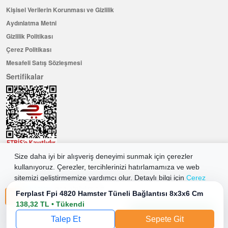
Kişisel Verilerin Korunması ve Gizlilik
Aydınlatma Metni
Gizlilik Politikası
Çerez Politikası
Mesafeli Satış Sözleşmesi
Sertifikalar
Size daha iyi bir alışveriş deneyimi sunmak için çerezler
Hemen Üye Olun ...ve 100 ₺ değerinde indirim kuponu kazanın
kullanıyoruz. Çerezler, tercihlerinizi hatırlamamıza ve web
Üye Ol
sitemizi geliştirmemize yardımcı olur. Detaylı bilgi için
Çerez
Politikamıza
göz atabilirsiniz.
Ferplast Fpi 4820 Hamster Tüneli Bağlantısı 8x3x6 Cm
138,32 TL • Tükendi
Tüm Çerezleri Kabul Et
2026 Allkaria Elektronik Tic. A.Ş. Her Hakkı Saklıdır.
Talep Et
Sepete Git