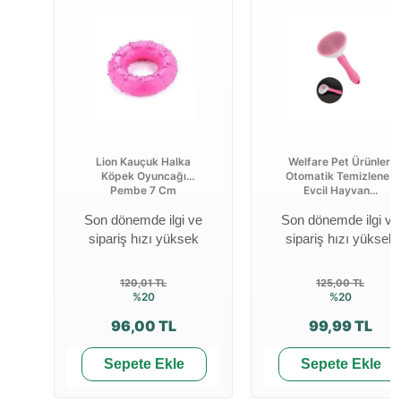
Lion Kauçuk Halka
Welfare Pet Ürünleri
Köpek Oyuncağı
Otomatik Temizlenen
Pembe 7 Cm
Evcil Hayvan...
Son dönemde ilgi ve
Son dönemde ilgi ve
sipariş hızı yüksek
sipariş hızı yüksek
120,01 TL
125,00 TL
%20
%20
96,00 TL
99,99 TL
Sepete Ekle
Sepete Ekle