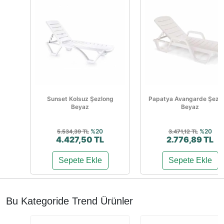
Sunset Kolsuz Şezlong
Papatya Avangarde Şezl
Beyaz
Beyaz
%20
%20
5.534,39 TL
3.471,12 TL
4.427,50 TL
2.776,89 TL
Sepete Ekle
Sepete Ekle
Bu Kategoride Trend Ürünler