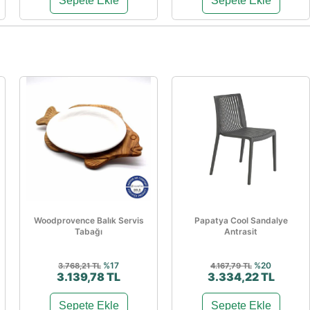
Sepete Ekle
Sepete Ekle
Woodprovence Balık Servis
Papatya Cool Sandalye
Tabağı
Antrasit
%17
%20
3.768,21 TL
4.167,79 TL
3.139,78 TL
3.334,22 TL
Sepete Ekle
Sepete Ekle