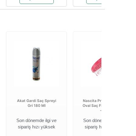
Akat Gardi Saç Spreyi
Nascita Pro Üç Boyutlu
Gri 180 Ml
Oval Saç Fırçası Pembe
- 31
Son dönemde ilgi ve
Son dönemde ilgi ve
sipariş hızı yüksek
sipariş hızı yüksek