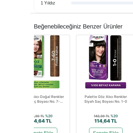
1 Yıldız
Beğenebileceğiniz Benzer Ürünler
Palette Kalıcı Doğal Renkler
Palette Göz Alıcı Renkler
Fındık Saç Boyası No. 7-...
Siyah Saç Boyası No. 1-0
%20
%20
143,30 TL
143,30 TL
114,64 TL
114,64 TL