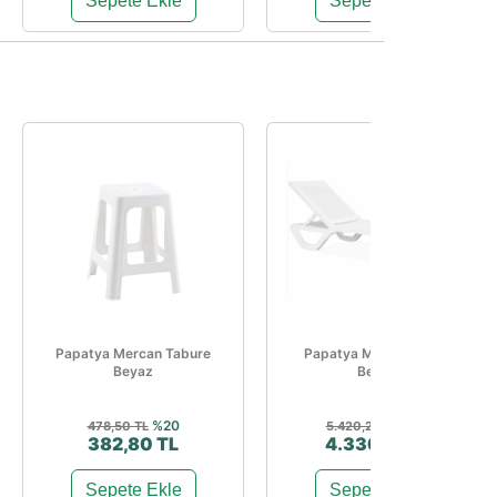
Sepete Ekle
Sepete Ekle
Papatya Mercan Tabure
Papatya Myra Şezlong
Beyaz
Beyaz
%20
%20
478,50 TL
5.420,23 TL
382,80 TL
4.336,19 TL
Sepete Ekle
Sepete Ekle