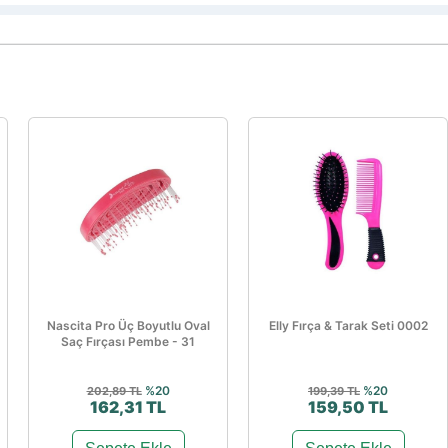
Nascita Pro Üç Boyutlu Oval
Elly Fırça & Tarak Seti 0002
Saç Fırçası Pembe - 31
%20
%20
202,89 TL
199,39 TL
162,31 TL
159,50 TL