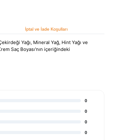
İptal ve İade Koşulları
ekirdeği Yağı, Mineral Yağ, Hint Yağı ve
 Krem Saç Boyası'nın içeriğindeki
0
0
0
0