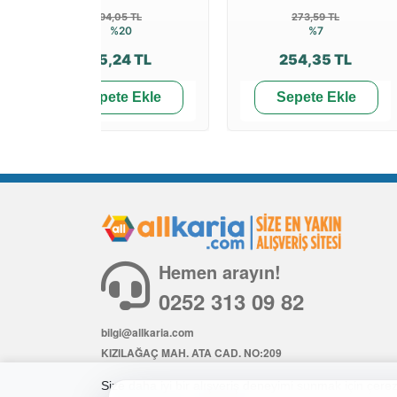
94,05 TL
273,59 TL
%20
%7
75,24 TL
254,35 TL
Sepete Ekle
Sepete Ekle
Hemen arayın!
0252 313 09 82
bilgi@allkaria.com
KIZILAĞAÇ MAH. ATA CAD. NO:209
İÇ KAPI NO: 6
Size daha iyi bir alışveriş deneyimi sunmak için çerezl