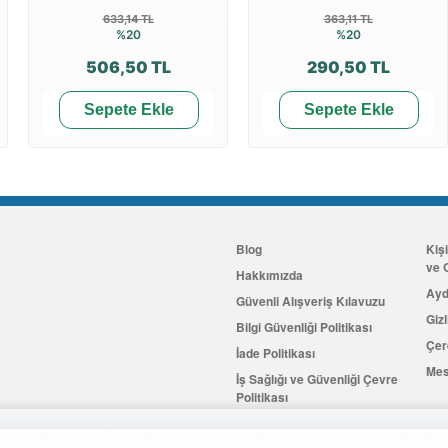
633,14 TL
363,11 TL
%20
%20
506,50 TL
290,50 TL
Sepete Ekle
Sepete Ekle
Blog
Kiş
ve G
Hakkımızda
Ayd
Güvenli Alışveriş Kılavuzu
Gizl
Bilgi Güvenliği Politikası
Çer
İade Politikası
Mes
İş Sağlığı ve Güvenliği Çevre
Politikası
İletişim
er kullanıyoruz. Çerezler, tercihlerinizi hatırlamamıza ve web sitemizi g