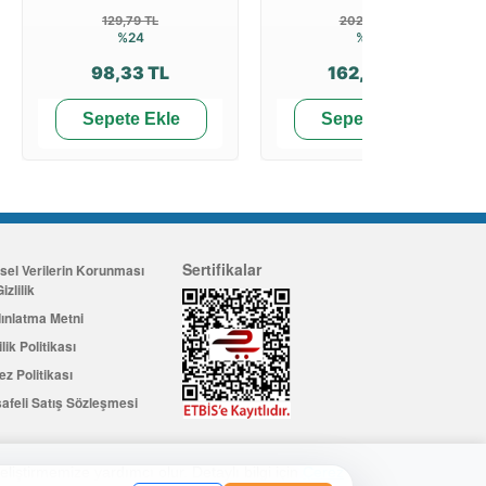
129,79 TL
202,89 TL
%24
%20
98,33 TL
162,31 TL
Sepete Ekle
Sepete Ekle
Sertifikalar
isel Verilerin Korunması
izlilik
ınlatma Metni
ilik Politikası
ez Politikası
afeli Satış Sözleşmesi
eliştirmemize yardımcı olur. Detaylı bilgi için
Çerez