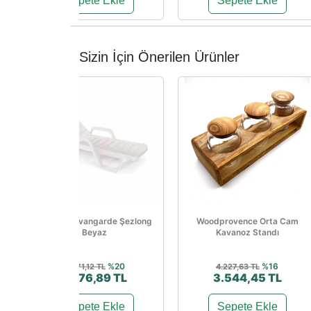
Sepete Ekle
Sepete Ekle
Sizin İçin Önerilen Ürünler
Papatya Avangarde Şezlong
Woodprovence Orta Cam
Beyaz
Kavanoz Standı
%20
%16
3.471,12 TL
4.227,63 TL
2.776,89 TL
3.544,45 TL
Sepete Ekle
Sepete Ekle