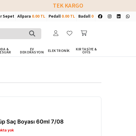
TEK KARGO
ir Sepet
Allpara
0.00 TL
Pedall
0.00 TL
Badall
0
DA &
EV
KIRTASİYE &
ELEKTRONİK
ESUAR
DEKORASYON
OFİS
Tüp Saç Boyası 60ml 7/08
okta yok