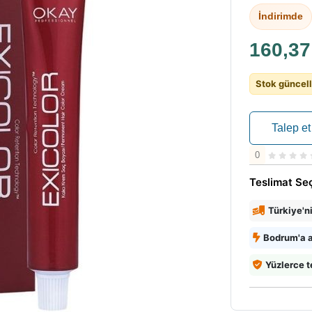
İndirimde
160,3
Stok güncell
Talep et
0
Teslimat Se
Türkiye'n
Bodrum'a a
Yüzlerce t