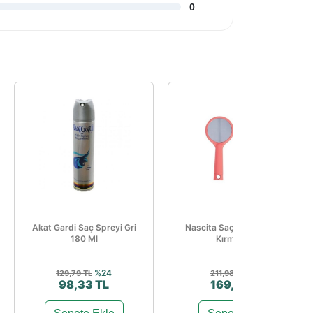
0
Akat Gardi Saç Spreyi Gri
Nascita Saç Fırçası Aynalı
180 Ml
Kırmızı -27
%24
%20
129,79 TL
211,98 TL
98,33 TL
169,58 TL