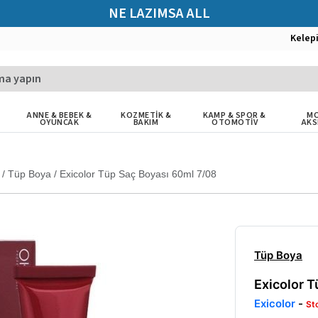
NE LAZIMSA ALL
Kelep
ANNE & BEBEK &
KOZMETİK &
KAMP & SPOR &
MO
OYUNCAK
BAKIM
OTOMOTİV
AKS
/
Tüp Boya
/
Exicolor Tüp Saç Boyası 60ml 7/08
Tüp Boya
Exicolor 
Exicolor
-
St