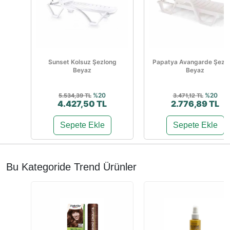
Sunset Kolsuz Şezlong
Papatya Avangarde Şezl
Beyaz
Beyaz
%20
%20
5.534,39 TL
3.471,12 TL
4.427,50 TL
2.776,89 TL
Sepete Ekle
Sepete Ekle
Bu Kategoride Trend Ürünler