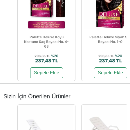
Palette Deluxe Koyu
Palette Deluxe Siyah Sa
Kestane Saç Boyası No. 4-
Boyası No. 1-0
68
%20
%20
296,85 TL
296,85 TL
237,48 TL
237,48 TL
Sepete Ekle
Sepete Ekle
Sizin İçin Önerilen Ürünler