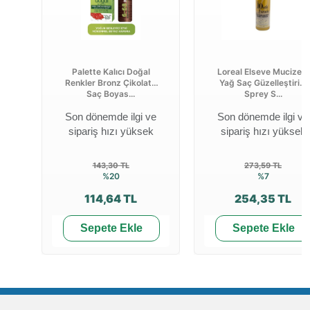
Palette Kalıcı Doğal
Loreal Elseve Mucizevi
Renkler Bronz Çikolata
Yağ Saç Güzelleştirici
Saç Boyas...
Sprey S...
Son dönemde ilgi ve
Son dönemde ilgi ve
sipariş hızı yüksek
sipariş hızı yüksek
143,30 TL
273,59 TL
%20
%7
114,64 TL
254,35 TL
Sepete Ekle
Sepete Ekle