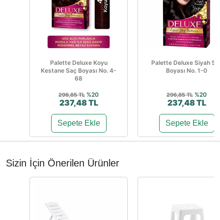
Palette Deluxe Koyu
Palette Deluxe Siyah Sa
Kestane Saç Boyası No. 4-
Boyası No. 1-0
68
%20
%20
296,85 TL
296,85 TL
237,48 TL
237,48 TL
Sepete Ekle
Sepete Ekle
Sizin İçin Önerilen Ürünler