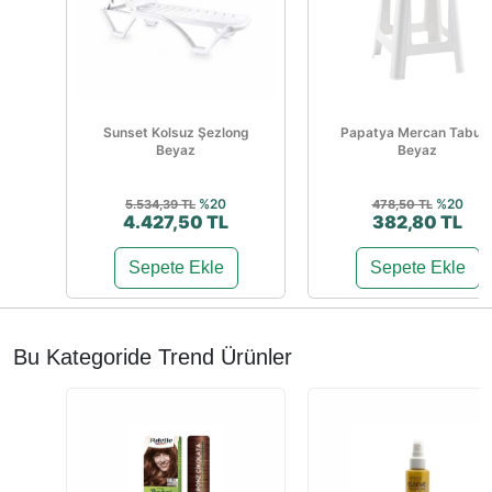
Sunset Kolsuz Şezlong
Papatya Mercan Tabur
Beyaz
Beyaz
%20
%20
5.534,39 TL
478,50 TL
4.427,50 TL
382,80 TL
Sepete Ekle
Sepete Ekle
Bu Kategoride Trend Ürünler