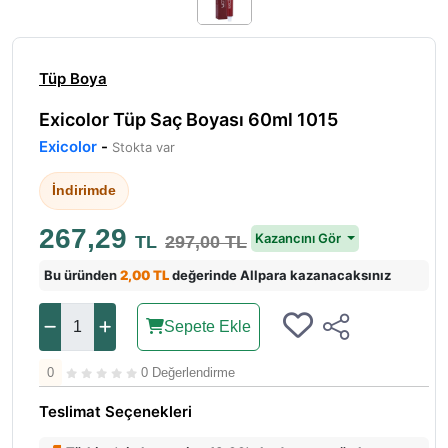
Tüp Boya
Exicolor Tüp Saç Boyası 60ml 1015
Exicolor
-
Stokta var
İndirimde
267,29
Kazancını Gör
TL
297,00 TL
Bu üründen
2,00 TL
değerinde Allpara kazanacaksınız
Sepete Ekle
0
0 Değerlendirme
Teslimat Seçenekleri