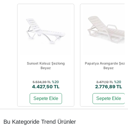
Sunset Kolsuz Şezlong
Papatya Avangarde Şezl
Beyaz
Beyaz
%20
%20
5.534,39 TL
3.471,12 TL
4.427,50 TL
2.776,89 TL
Sepete Ekle
Sepete Ekle
Bu Kategoride Trend Ürünler