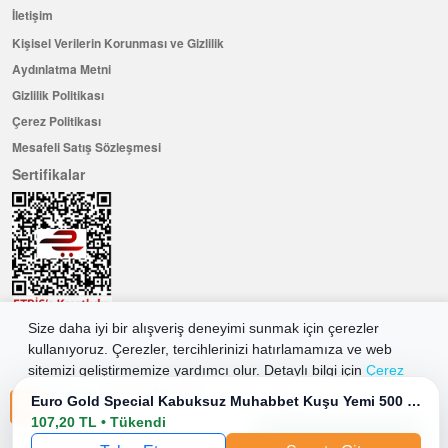
İletişim
Kişisel Verilerin Korunması ve Gizlilik
Aydınlatma Metni
Gizlilik Politikası
Çerez Politikası
Mesafeli Satış Sözleşmesi
Sertifikalar
Size daha iyi bir alışveriş deneyimi sunmak için çerezler
Hemen Üye Olun ...ve 100 ₺ değerinde indirim kuponu kazanın
kullanıyoruz. Çerezler, tercihlerinizi hatırlamamıza ve web
sitemizi geliştirmemize yardımcı olur. Detaylı bilgi için
Çerez
Üye Ol
Politikamıza
göz atabilirsiniz.
Euro Gold Special Kabuksuz Muhabbet Kuşu Yemi 500 Gr
107,20 TL • Tükendi
Tüm Çerezleri Kabul Et
2026 Allkaria Elektronik Tic. A.Ş. Her Hakkı Saklıdır.