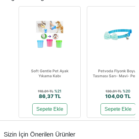
Soft Gentle Pet Ayak
Petvoda Flyonk Boyun
Yıkama Kabı
Tasması Sarı- Mavi- Pe
%21
%20
110,01 TL
130,01 TL
86,37 TL
104,00 TL
Sepete Ekle
Sepete Ekle
Sizin İçin Önerilen Ürünler