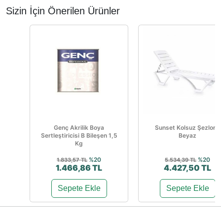
Sizin İçin Önerilen Ürünler
Genç Akrilik Boya
Sunset Kolsuz Şezlong
Sertleştiricisi B Bileşen 1,5
Beyaz
Kg
%20
%20
1.833,57 TL
5.534,39 TL
1.466,86 TL
4.427,50 TL
Sepete Ekle
Sepete Ekle