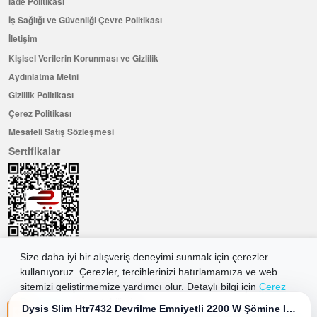
İade Politikası
İş Sağlığı ve Güvenliği Çevre Politikası
İletişim
Kişisel Verilerin Korunması ve Gizlilik
Aydınlatma Metni
Gizlilik Politikası
Çerez Politikası
Mesafeli Satış Sözleşmesi
Sertifikalar
Size daha iyi bir alışveriş deneyimi sunmak için çerezler
kullanıyoruz. Çerezler, tercihlerinizi hatırlamamıza ve web
Hemen Üye Olun ...ve 100 ₺ değerinde indirim kuponu kazanın
sitemizi geliştirmemize yardımcı olur. Detaylı bilgi için
Çerez
Üye Ol
Politikamıza
göz atabilirsiniz.
Dysis Slim Htr7432 Devrilme Emniyetli 2200 W Şömine Isıtıcı