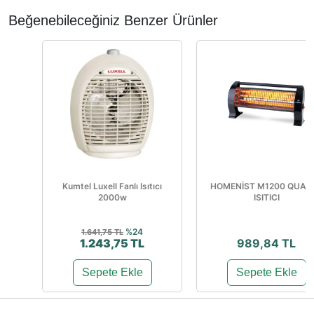
Beğenebileceğiniz Benzer Ürünler
Kumtel Luxell Fanlı Isıtıcı
HOMENİST M1200 QUAR
2000w
ISITICI
%24
1.641,75 TL
1.243,75 TL
989,84 TL
Sepete Ekle
Sepete Ekle