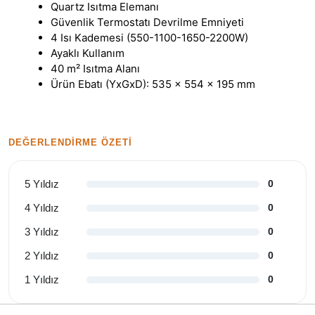
Quartz Isıtma Elemanı
Güvenlik Termostatı Devrilme Emniyeti
4 Isı Kademesi (550-1100-1650-2200W)
Ayaklı Kullanım
40 m² Isıtma Alanı
Ürün Ebatı (YxGxD): 535 x 554 x 195 mm
DEĞERLENDIRME ÖZETI
5 Yıldız
0
4 Yıldız
0
3 Yıldız
0
2 Yıldız
0
1 Yıldız
0