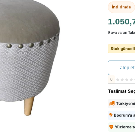
İndirimde
1.050,
9 aya varan
Taks
Stok güncell
Talep et
0
Teslimat Se
Türkiye'n
Bodrum'a a
Yüzlerce t