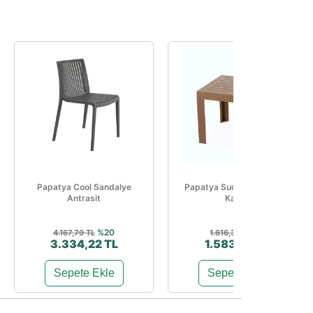
Papatya Cool Sandalye
Papatya Suda Sehpa Küllü
Antrasit
Kahve
%20
%2
4.167,79 TL
1.616,32 TL
3.334,22 TL
1.583,99 TL
Sepete Ekle
Sepete Ekle