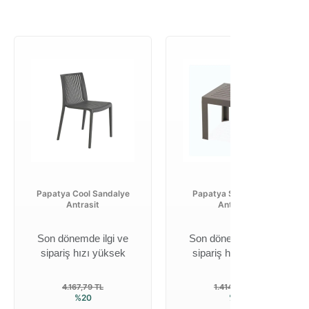
Papatya Cool Sandalye
Papatya Suda Sehpa
Antrasit
Antrasit
Son dönemde ilgi ve
Son dönemde ilgi ve
sipariş hızı yüksek
sipariş hızı yüksek
4.167,79 TL
1.414,28 TL
%20
%2