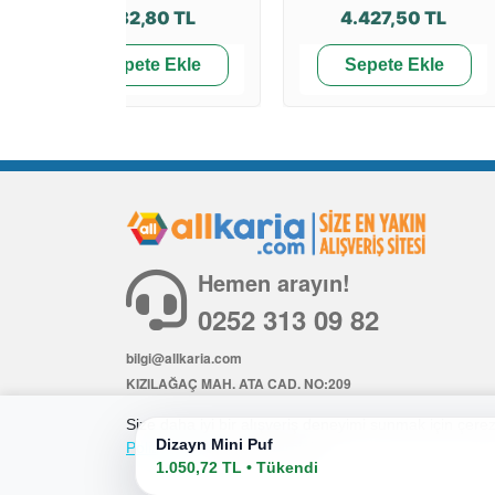
382,80 TL
4.427,50 TL
Sepete Ekle
Sepete Ekle
Hemen arayın!
0252 313 09 82
bilgi@allkaria.com
KIZILAĞAÇ MAH. ATA CAD. NO:209
İÇ KAPI NO: 6
Size daha iyi bir alışveriş deneyimi sunmak için çerezl
Dizayn Mini Puf
Politikamıza
göz atabilirsiniz.
1.050,72 TL • Tükendi