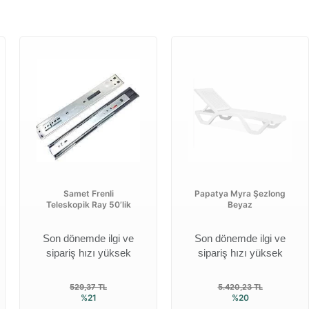
Samet Frenli
Papatya Myra Şezlong
Teleskopik Ray 50’lik
Beyaz
Son dönemde ilgi ve
Son dönemde ilgi ve
sipariş hızı yüksek
sipariş hızı yüksek
529,37 TL
5.420,23 TL
%21
%20