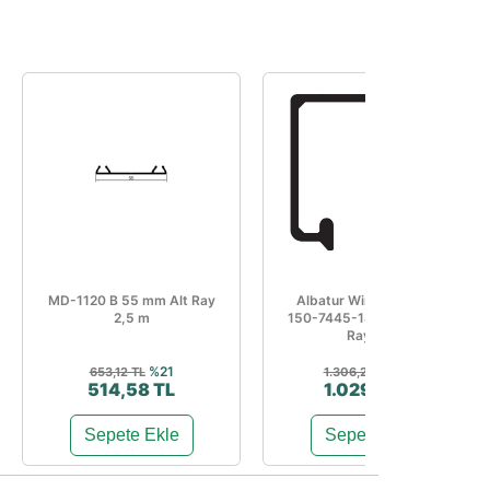
MD-1120 B 55 mm Alt Ray
Albatur Wingslide 7440
2,5 m
150-7445-1410-3000 Üst
Ray 3 m
%21
%21
653,12 TL
1.306,26 TL
514,58 TL
1.029,17 TL
Sepete Ekle
Sepete Ekle