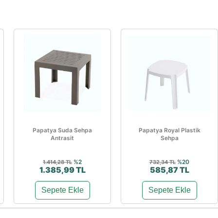
Papatya Suda Sehpa
Papatya Royal Plastik
Antrasit
Sehpa
%2
%20
1.414,28 TL
732,34 TL
1.385,99 TL
585,87 TL
Sepete Ekle
Sepete Ekle