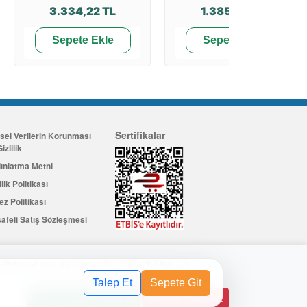
3.334,22 TL
1.385,99 TL
Sepete Ekle
Sepete Ekle
Sertifikalar
isel Verilerin Korunması
izlilik
ınlatma Metni
ilik Politikası
ez Politikası
afeli Satış Sözleşmesi
eliştirmemize yardımcı olur. Detaylı bilgi için
Çerez
Üye Ol
değerinde indirim kuponu kazanın
Talep Et
Sepete Git
Tüm Çerezleri Kabul Et
Çerezleri Reddet